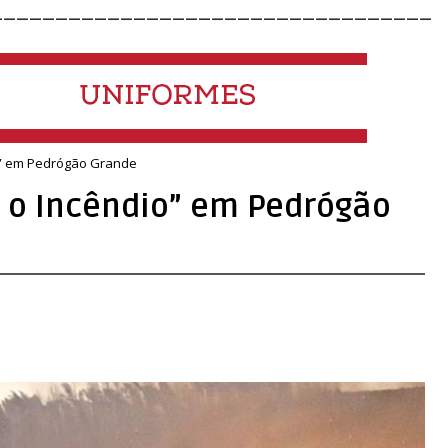
__________________________________
o” em Pedrógão Grande
 o Incêndio” em Pedrógão