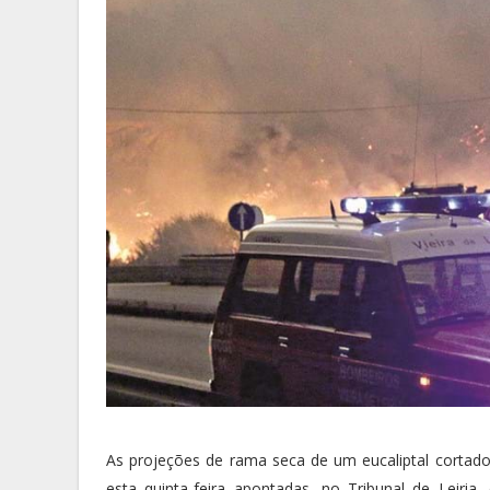
As projeções de rama seca de um eucaliptal cortad
esta quinta-feira apontadas, no Tribunal de Leiri