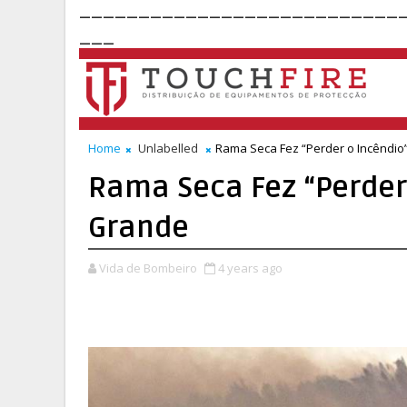
___________________________
___
Home
Unlabelled
Rama Seca Fez “Perder o Incêndi
Rama Seca Fez “Perder
Grande
Vida de Bombeiro
4 years ago