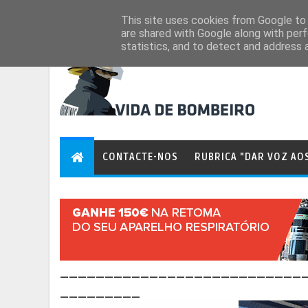
Aug 6, 2026
This site uses cookies from Google to d
are shared with Google along with perf
statistics, and to detect and address 
CONTACTE-NOS
RUBRICA "DAR VOZ AO
___________________________
_________