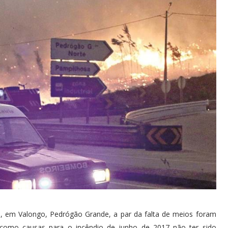
o, em Valongo, Pedrógão Grande, a par da falta de meios foram
a, como causas para o incêndio de junho de 2017 não ter sido