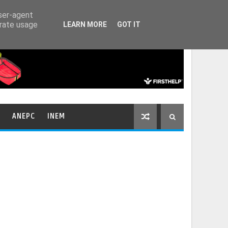
HOME
CONTACTOS
user-agent
erate usage
LEARN MORE
GOT IT
ANEPC
INEM