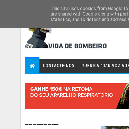
Aug 8, 2026
This site uses cookies from Google to d
are shared with Google along with perf
statistics, and to detect and address 
CONTACTE-NOS
RUBRICA "DAR VOZ AO
___________________________
_________