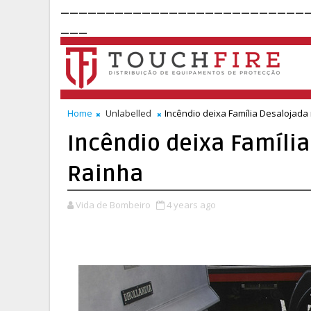
___________________________
___
Home
Unlabelled
Incêndio deixa Família Desalojada
Incêndio deixa Famíli
Rainha
Vida de Bombeiro
4 years ago