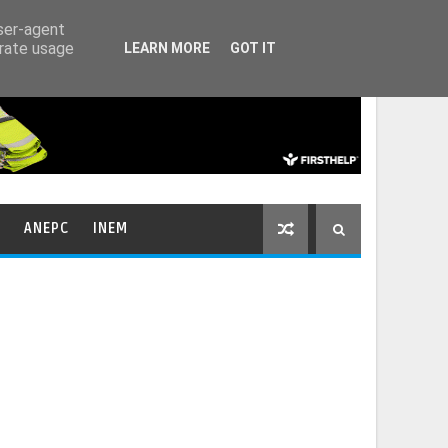
HOME
CONTACTOS
user-agent
erate usage
LEARN MORE
GOT IT
ANEPC
INEM