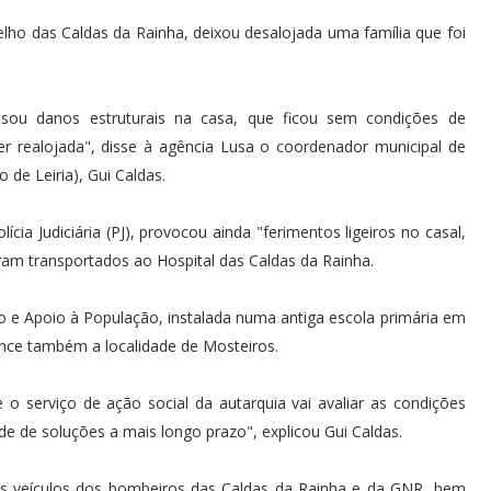
ho das Caldas da Rainha, deixou desalojada uma família que foi
usou danos estruturais na casa, que ficou sem condições de
ser realojada", disse à agência Lusa o coordenador municipal de
 de Leiria), Gui Caldas.
ícia Judiciária (PJ), provocou ainda "ferimentos ligeiros no casal,
oram transportados ao Hospital das Caldas da Rainha.
o e Apoio à População, instalada numa antiga escola primária em
tence também a localidade de Mosteiros.
 o serviço de ação social da autarquia vai avaliar as condições
de de soluções a mais longo prazo", explicou Gui Caldas.
eis veículos dos bombeiros das Caldas da Rainha e da GNR, bem