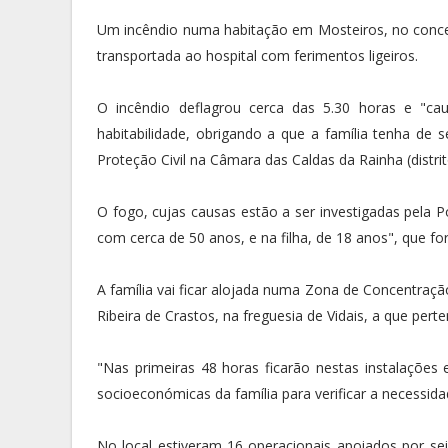
Um incêndio numa habitação em Mosteiros, no concel
transportada ao hospital com ferimentos ligeiros.
O incêndio deflagrou cerca das 5.30 horas e "ca
habitabilidade, obrigando a que a família tenha de 
Proteção Civil na Câmara das Caldas da Rainha (distrito
O fogo, cujas causas estão a ser investigadas pela Pol
com cerca de 50 anos, e na filha, de 18 anos", que f
A família vai ficar alojada numa Zona de Concentraçã
Ribeira de Crastos, na freguesia de Vidais, a que per
"Nas primeiras 48 horas ficarão nestas instalações e
socioeconómicas da família para verificar a necessida
No local estiveram 16 operacionais apoiados por s