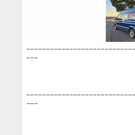
___________________________
___
___________________________
___