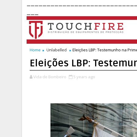
___________________________
___
Home
Unlabelled
Eleições LBP: Testemunho na Prim
Eleições LBP: Testemu
Vida de Bombeiro
5 years ago