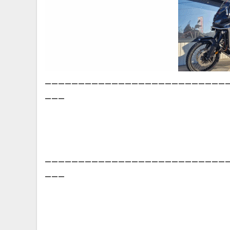
___________________________
___
___________________________
___