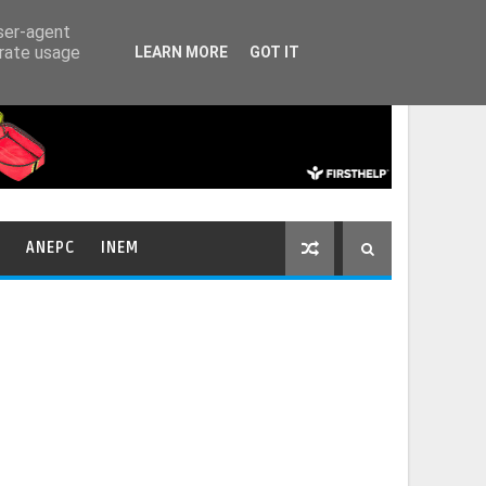
HOME
CONTACTOS
user-agent
erate usage
LEARN MORE
GOT IT
ANEPC
INEM