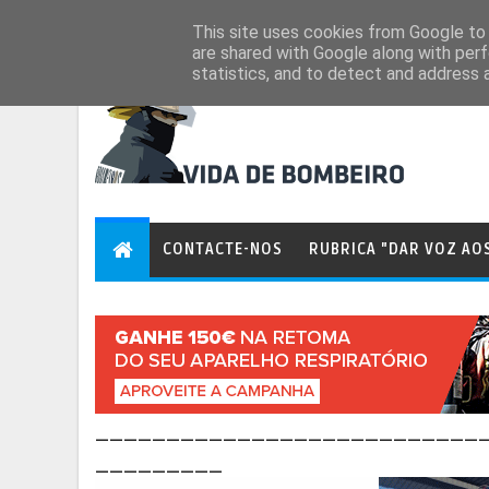
Aug 7, 2026
This site uses cookies from Google to d
are shared with Google along with perf
statistics, and to detect and address 
CONTACTE-NOS
RUBRICA "DAR VOZ AO
___________________________
_________