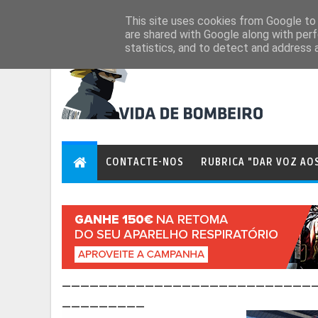
Aug 8, 2026
This site uses cookies from Google to d
are shared with Google along with perf
statistics, and to detect and address 
CONTACTE-NOS
RUBRICA "DAR VOZ AO
___________________________
_________