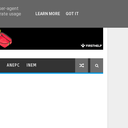
HOME
CONTACTOS
user-agent
erate usage
LEARN MORE
GOT IT
ANEPC
INEM