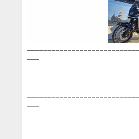
___________________________
___
___________________________
___