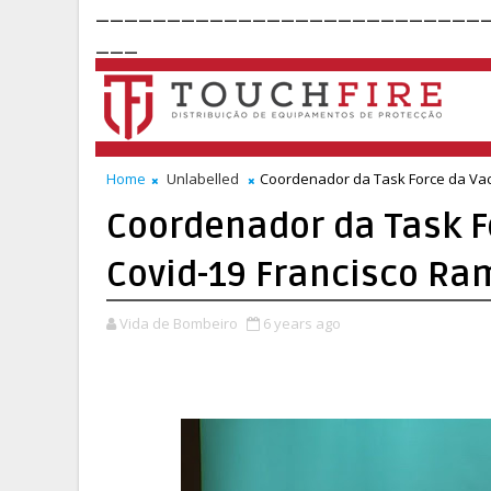
___________________________
___
Home
Unlabelled
Coordenador da Task Force da Vac
Coordenador da Task F
Covid-19 Francisco Ra
Vida de Bombeiro
6 years ago