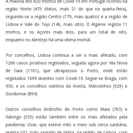
A maioria dos 820 mortos de Covid-19 em Portugal ocorreu na
região Norte (475 óbitos, mais 21 do que na quarta-feira),
seguindo-se a região Centro (179, mais quatro) e a região de
Lisboa e Vale do Tejo (146, mais oito). O Algarve regista 11
mortos, e os Açores mais dois, para um total de oito,
enquanto no Alentejo há uma vítima mortal.
Por concelhos, Lisboa continua a ser o mais afetado, com
1266 casos positivos registados, seguida agora por Vila Nova
de Gaia (1161), que ultrapassou o Porto, onde estão
registados 1099 doentes com Covid-19. Segue-se Braga, com
950, e os concelhos vizinhos da Invicta, Matosinhos (929) e
Gondomar (894).
Outros concelhos limítrofes do Porto como Maia (763) e
Valongo (535) estão também entre os mais afetados pela
pandemia. Ovar, que esteve mês e meio sob cerca sanitária,
regista 532, logo seguido de Sintra, na região de Lisboa, com