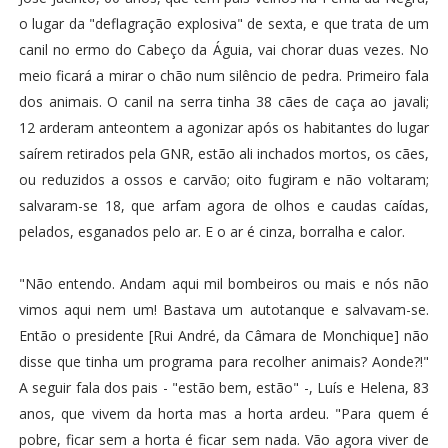
o lugar da "deflagração explosiva" de sexta, e que trata de um
canil no ermo do Cabeço da Águia, vai chorar duas vezes. No
meio ficará a mirar o chão num silêncio de pedra. Primeiro fala
dos animais. O canil na serra tinha 38 cães de caça ao javali;
12 arderam anteontem a agonizar após os habitantes do lugar
saírem retirados pela GNR, estão ali inchados mortos, os cães,
ou reduzidos a ossos e carvão; oito fugiram e não voltaram;
salvaram-se 18, que arfam agora de olhos e caudas caídas,
pelados, esganados pelo ar. E o ar é cinza, borralha e calor.
"Não entendo. Andam aqui mil bombeiros ou mais e nós não
vimos aqui nem um! Bastava um autotanque e salvavam-se.
Então o presidente [Rui André, da Câmara de Monchique] não
disse que tinha um programa para recolher animais? Aonde?!"
A seguir fala dos pais - "estão bem, estão" -, Luís e Helena, 83
anos, que vivem da horta mas a horta ardeu. "Para quem é
pobre, ficar sem a horta é ficar sem nada. Vão agora viver de