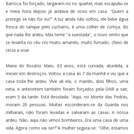
Barroca foi forçado, largaram-no no quartel, mas escapuliu-se
e meia hora depois já andava de novo em casa. "Quem a
protege se não for eu?" A luz ainda não voltou, ele bebe água
fresca do tanque pelo cucharro, é uma colher de cortiça, diz
que nada lhe ardeu. Mas teme "a suestada", o novo vento que
se levanta no céu cru muito amarelo, muito fumado, cheio de
cinza a voar.
Maria do Rosário Maio, 63 anos, está curvada, aturdida, a
mexer em destroços. Voltou a casa às 7 da manhã e viu que a
casa toda lhe ardeu. Vive ali ela, o marido, dois filhos, uma
neta, e anteontem também foram forçados pela GNR a sair,
eram 5 da tarde. Está desolada: "Aqui, no Monte das Pedras,
moram 20 pessoas. Muitas esconderam-se da Guarda nos
milharais, não foram levadas e salvaram as casas. A nossa
ardeu. Não, aqui não vimos bombeiros. Era uma casa de uma
vida. Agora como vai ser?"A mulher segura-se: "Olhe, estamos