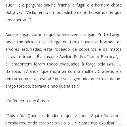
quê?", e a pergunta sai-lhe fininha, a fugir, e o homem chora
outra vez. "Vá lá, tenho um bocadinho de horta, vamos ter que
nos apertar...".
Aquele lugar, como o que vamos ver a seguir, Porto Largo,
onde também só se chega na terra batida e borrada de
árvores esturradas, está rodeado de sobreiros e os matos
estavam limpos. É a casa de Avelino Pedro, "sou o Barroca", e
ali anteontem foram todos evacuados à força pela GNR. O
Barroca, 77 anos, que mora ali com a mulher, Graciete, ela
tem uma muleta, teve até que ser algemado, queixa-se de um
braço torcido, berrava e não queria sair.
"Defender o que é meu"
"Pois não! Queria defender o que é meu. Aqui não vimos
bombeiros, onde estão? Só veio a GNR para nos expulsar." O