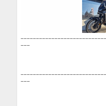
___________________________
___
___________________________
___