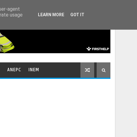
HOME
CONTACTOS
user-agent
erate usage
LEARN MORE
GOT IT
ANEPC
INEM