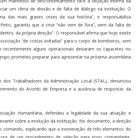
e um manifesto de descontentamento face à situação interna da
iar um clima de divisão e de falta de diálogo na instituição. O
a das mais graves crises da sua história”, e responsabiliza
Pinto, garantiu que a crise “não vem de fora”, nem da falta de
entro, da própria direção”. O responsável afirma que hoje existe
Associação “de costas voltadas” para o corpo de bombeiros, sem
ue recentemente alguns operacionais deixaram os capacetes no
 grupo prometeu preparar para apresentar na próxima assembleia
o dos Trabalhadores da Administração Local (STAL), denunciou
primento do Acordo de Empresa e a ausência de respostas da
sociação Humanitária, defendeu a legalidade da sua atuação e
evante sobre a evolução da instituição. No documento, a direção
do comando, explicando que a exoneração de três elementos do
tura de um procedimento de seleção para novo comandante,