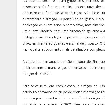
Na passada sexta-feira, um grupo de signatários d
associação, foi à sessão pública do executivo denunc
documento refere que a Associação vive hoje “um
diretamente a direção. O porta voz do grupo, Hélio 
dedicação de quem serve o corpo ativo, mas sim “de d
um quartel dividido, com uma direção de governa a 
diálogo, com intimidação e pressão. Recorde-se q
chão, em frente ao quartel, em sinal de protesto. O
municipal um documento mais detalhado e completo.
Na passada semana, a direção regional do Sindicat
publicamente a manutenção de situações de incum
direção da AHBVC.
Esta terça-feira, em comunicado, a direção da As
acusou o porta-voz do grupo de omitir informação rel
começa por enquadrar o processo de substituição 
comando, em janeiro de 2026, deu origem à aber