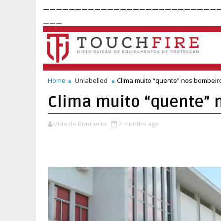
___________________________
___
Home
Unlabelled
Clima muito “quente” nos bombeir
Clima muito “quente” 
Vida de Bombeiro
2 months ago