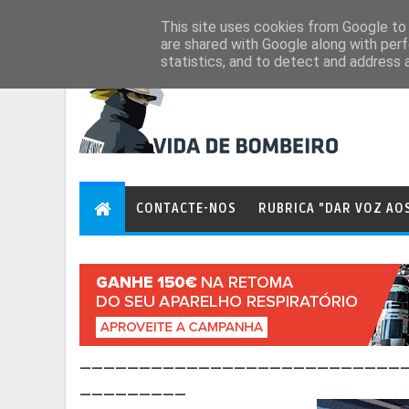
Aug 6, 2026
This site uses cookies from Google to d
are shared with Google along with perf
statistics, and to detect and address 
CONTACTE-NOS
RUBRICA "DAR VOZ AO
___________________________
_________