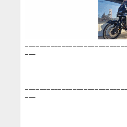
___________________________
___
___________________________
___