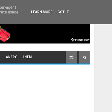
HOME
CONTACTOS
user-agent
erate usage
LEARN MORE
GOT IT
ANEPC
INEM