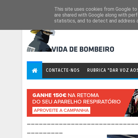
Aug 6, 2026
This site uses cookies from Google to d
are shared with Google along with perf
statistics, and to detect and address 
CONTACTE-NOS
RUBRICA "DAR VOZ AO
___________________________
_________