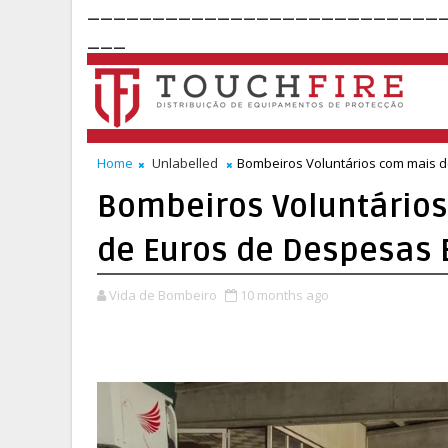
___________________________
___
Home
Unlabelled
Bombeiros Voluntários com mais d
Bombeiros Voluntários
de Euros de Despesas 
Vida de Bombeiro
10 months ago