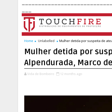
___________________________
___
Home
Unlabelled
Mulher detida por suspeita de at
Mulher detida por sus
Alpendurada, Marco d
Vida de Bombeiro
12 months ago