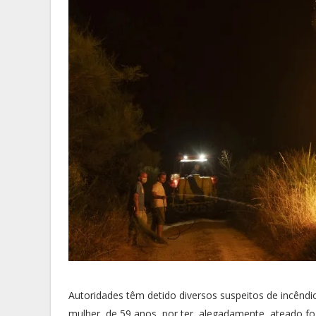
Autoridades têm detido diversos suspeitos de incênd
mulher, de 59 anos, por ter, alegadamente, ateado f