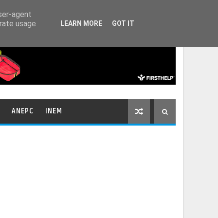
HOME
CONTACTOS
user-agent
erate usage
LEARN MORE
GOT IT
ANEPC
INEM