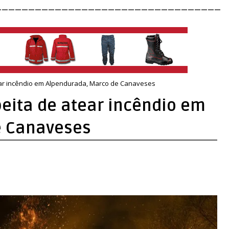
__________________________________
ear incêndio em Alpendurada, Marco de Canaveses
peita de atear incêndio em
e Canaveses