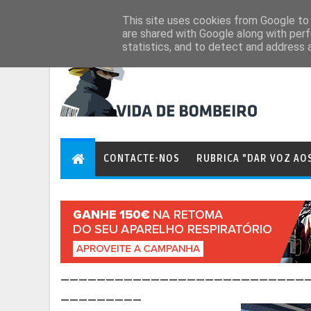
Aug 7, 2026
This site uses cookies from Google to d
are shared with Google along with perf
statistics, and to detect and address 
CONTACTE-NOS
RUBRICA "DAR VOZ AO
___________________________
_________