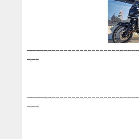
___________________________
___
___________________________
___