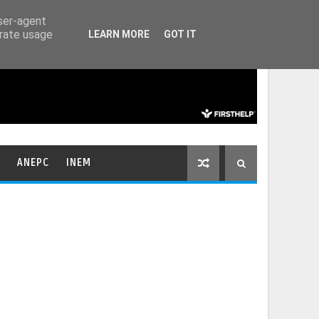
HOME
CONTACTOS
user-agent
erate usage
LEARN MORE
GOT IT
ANEPC
INEM