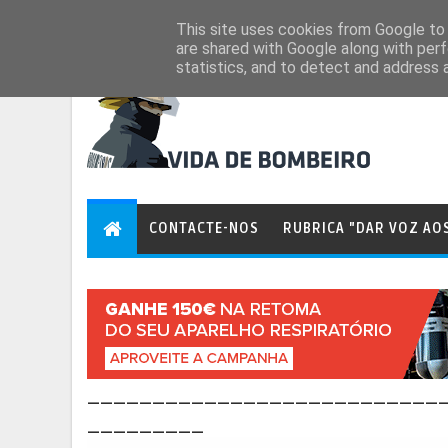
Aug 7, 2026
This site uses cookies from Google to d
are shared with Google along with perf
statistics, and to detect and address 
CONTACTE-NOS
RUBRICA "DAR VOZ AO
___________________________
_________