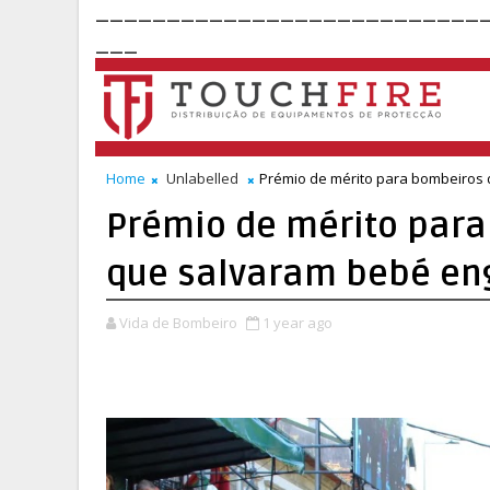
___________________________
___
Home
Unlabelled
Prémio de mérito para bombeiros
Prémio de mérito para
que salvaram bebé e
Vida de Bombeiro
1 year ago