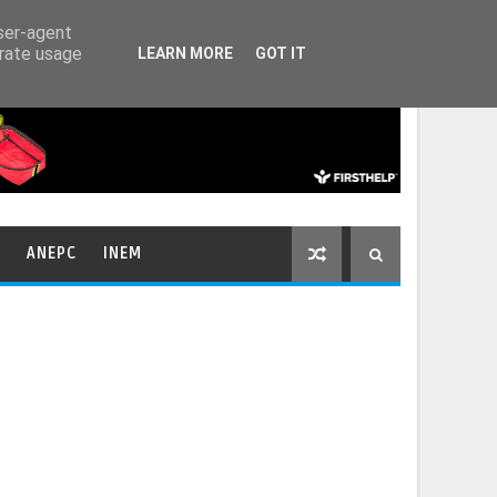
HOME
CONTACTOS
user-agent
erate usage
LEARN MORE
GOT IT
ANEPC
INEM