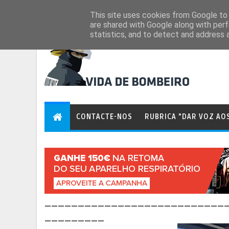
Aug 6, 2026
This site uses cookies from Google to d
are shared with Google along with perf
statistics, and to detect and address 
CONTACTE-NOS
RUBRICA "DAR VOZ AO
___________________________
_________