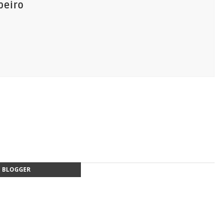
beiro
a
BLOGGER