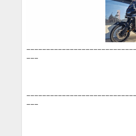
___________________________
___
___________________________
___