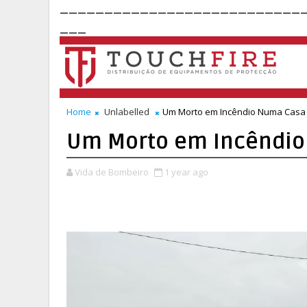
___________________________
___
Home
Unlabelled
Um Morto em Incêndio Numa Casa
Um Morto em Incêndi
Vida de Bombeiro
1 year ago