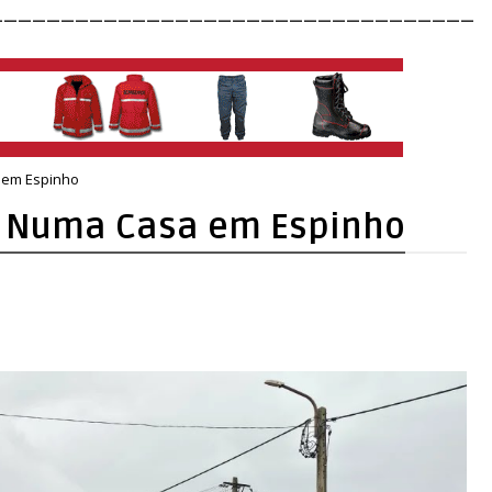
__________________________________
 em Espinho
o Numa Casa em Espinho