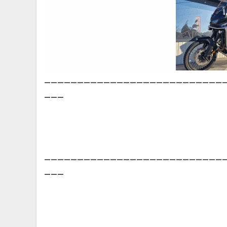
___________________________
___
___________________________
___