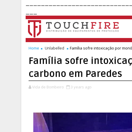
___________________________
___
Home
Unlabelled
Família sofre intoxicação por mo
Família sofre intoxic
carbono em Paredes
Vida de Bombeiro
3 years ago