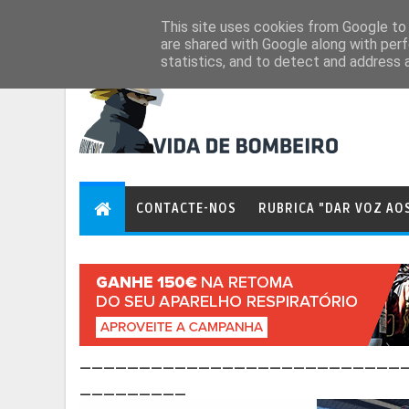
Aug 7, 2026
This site uses cookies from Google to d
are shared with Google along with perf
statistics, and to detect and address 
CONTACTE-NOS
RUBRICA "DAR VOZ AO
___________________________
_________