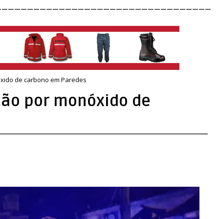
__________________________________
nóxido de carbono em Paredes
ação por monóxido de