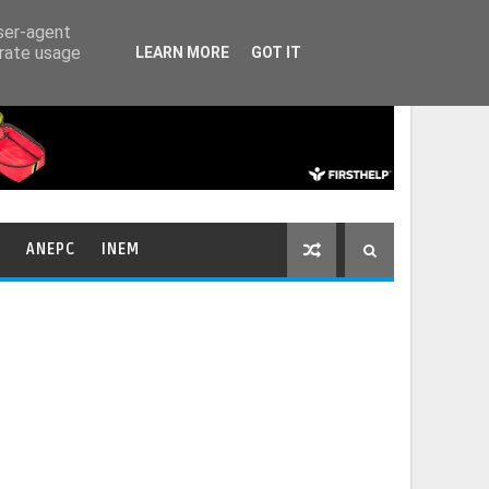
HOME
CONTACTOS
user-agent
erate usage
LEARN MORE
GOT IT
ANEPC
INEM