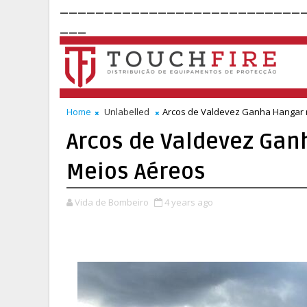
___________________________
___
Home
Unlabelled
Arcos de Valdevez Ganha Hangar 
Arcos de Valdevez Gan
Meios Aéreos
Vida de Bombeiro
4 years ago