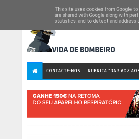
Aug 8, 2026
This site uses cookies from Google to d
are shared with Google along with perf
statistics, and to detect and address 
CONTACTE-NOS
RUBRICA "DAR VOZ AO
___________________________
_________