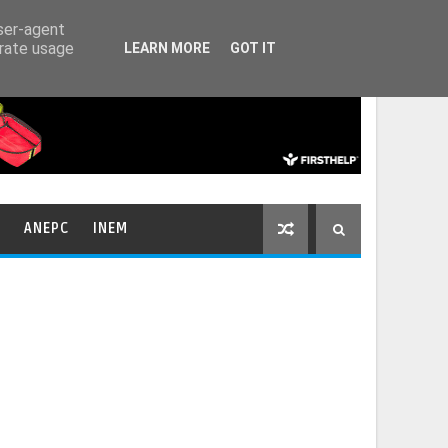
HOME
CONTACTOS
user-agent
erate usage
LEARN MORE
GOT IT
ANEPC
INEM