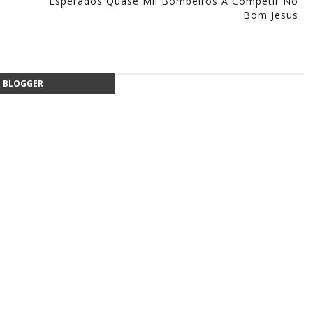
Esperados Quase Mil Bombeiros A Competir No
Bom Jesus
BLOGGER