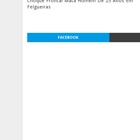
Choque Frontal Mata Homem De 25 Anos Em
Felgueiras
FACEBOOK