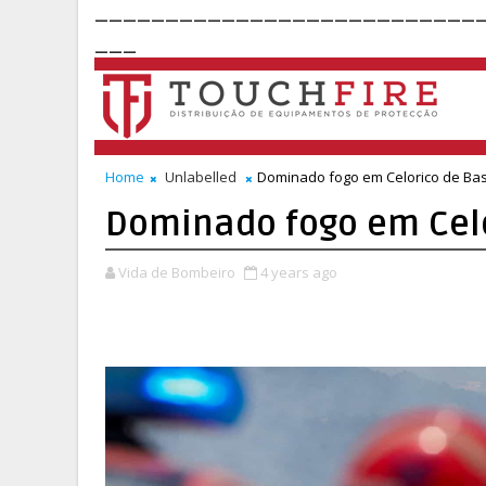
___________________________
___
Home
Unlabelled
Dominado fogo em Celorico de Bas
Dominado fogo em Celo
Vida de Bombeiro
4 years ago