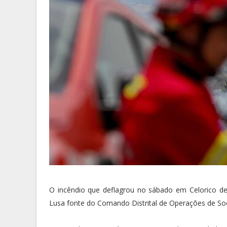
O incêndio que deflagrou no sábado em Celorico de
Lusa fonte do Comando Distrital de Operações de So