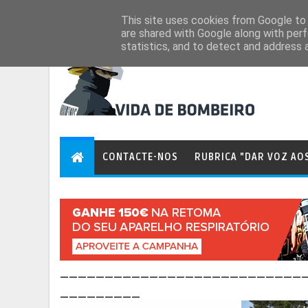
Aug 8, 2026
This site uses cookies from Google to d
are shared with Google along with perf
statistics, and to detect and address 
CONTACTE-NOS
RUBRICA "DAR VOZ AO
___________________________
_________