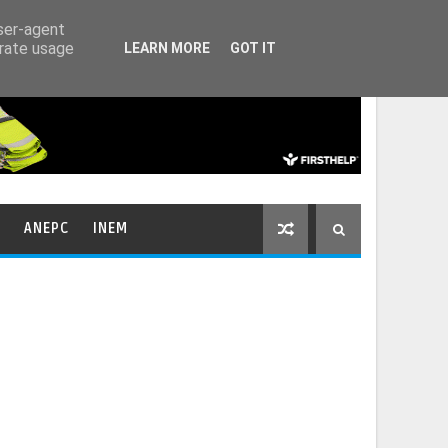
HOME
CONTACTOS
user-agent
erate usage
LEARN MORE
GOT IT
ANEPC
INEM