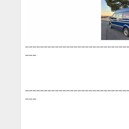
___________________________
___
___________________________
___