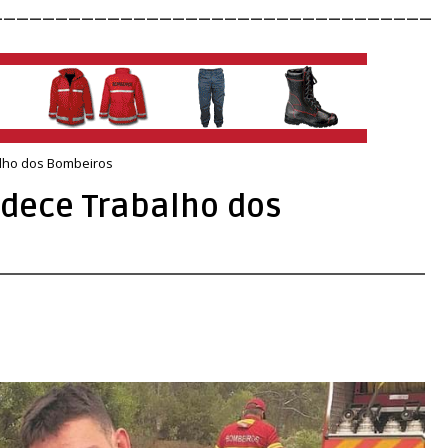
__________________________________
alho dos Bombeiros
adece Trabalho dos