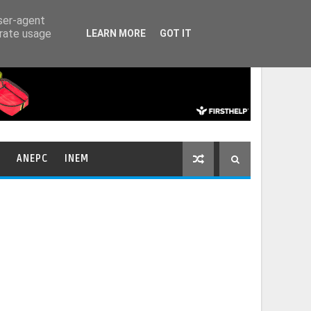
HOME
CONTACTOS
user-agent
erate usage
LEARN MORE
GOT IT
ANEPC
INEM