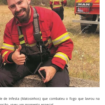
e de Infesta (Matosinhos) que combateu o fogo que lavrou na
 Ansião, viveu um momento especial.