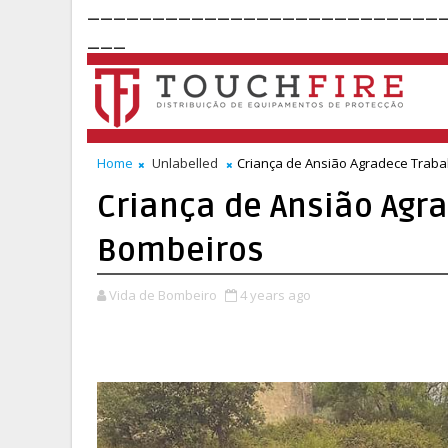
___________________________
___
Home
Unlabelled
Criança de Ansião Agradece Trab
Criança de Ansião Agr
Bombeiros
Vida de Bombeiro
4 years ago