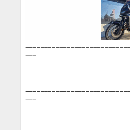
___________________________
___
___________________________
___