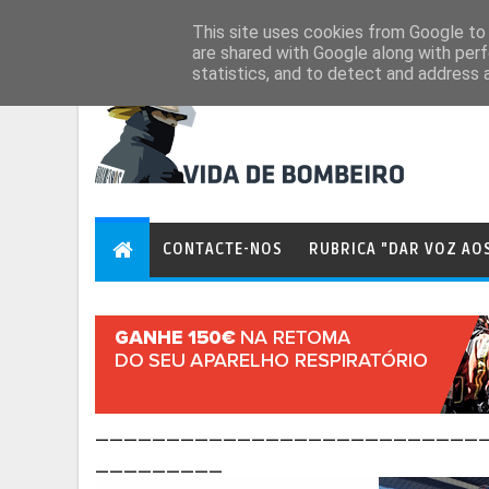
Aug 8, 2026
This site uses cookies from Google to d
are shared with Google along with perf
statistics, and to detect and address 
CONTACTE-NOS
RUBRICA "DAR VOZ AO
___________________________
_________