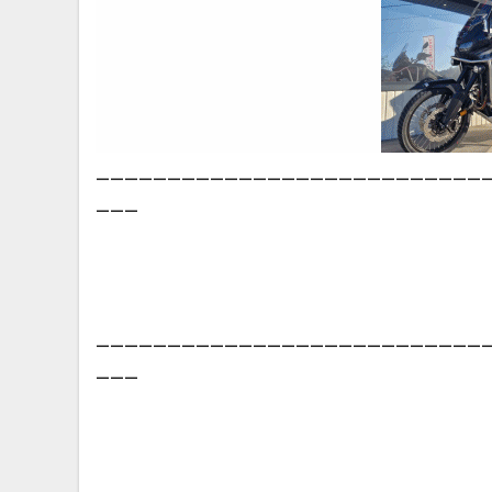
___________________________
___
___________________________
___