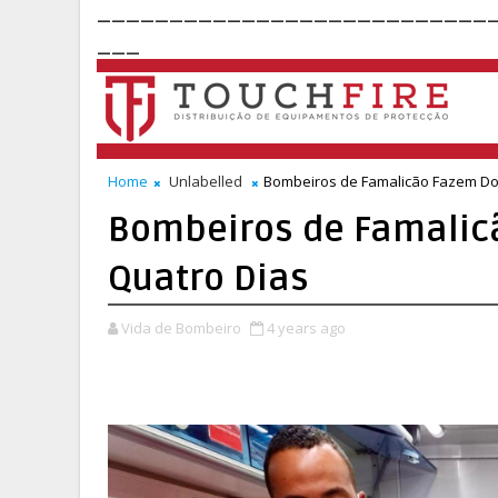
___________________________
___
Home
Unlabelled
Bombeiros de Famalicão Fazem Do
Bombeiros de Famalic
Quatro Dias
Vida de Bombeiro
4 years ago