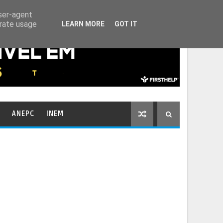
HOME
CONTACTOS
user-agent
erate usage
LEARN MORE
GOT IT
ANEPC
INEM