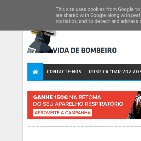
Aug 7, 2026
This site uses cookies from Google to d
are shared with Google along with perf
statistics, and to detect and address 
CONTACTE-NOS
RUBRICA "DAR VOZ AO
___________________________
_________