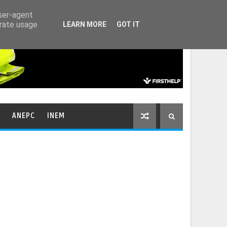
HOME
CONTACTOS
user-agent
erate usage
LEARN MORE
GOT IT
ANEPC
INEM