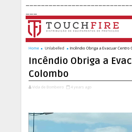
___________________________
___
Home
Unlabelled
Incêndio Obriga a Evacuar Centro
Incêndio Obriga a Eva
Colombo
Vida de Bombeiro
4 years ago