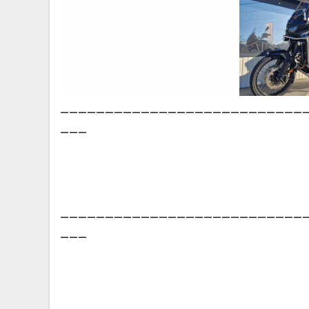
___________________________
___
___________________________
___