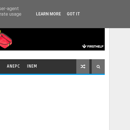
HOME
CONTACTOS
user-agent
erate usage
LEARN MORE
GOT IT
ANEPC
INEM