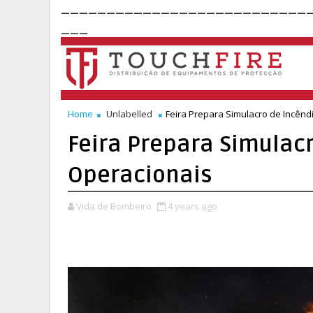
___________________________
___
Home
Unlabelled
Feira Prepara Simulacro de Incênd
Feira Prepara Simulac
Operacionais
Vida de Bombeiro
4 years ago