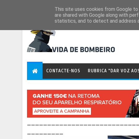
Aug 7, 2026
This site uses cookies from Google to d
are shared with Google along with perf
statistics, and to detect and address 
CONTACTE-NOS
RUBRICA "DAR VOZ AO
___________________________
_________