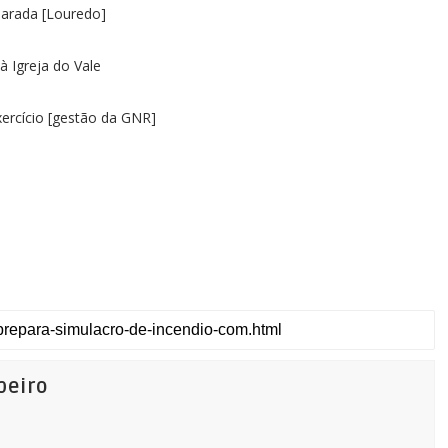
Parada [Louredo]
 Igreja do Vale
xercício [gestão da GNR]
beiro