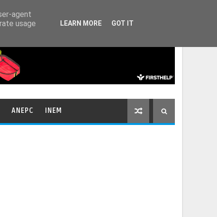
HOME
CONTACTOS
user-agent
erate usage
LEARN MORE
GOT IT
ANEPC
INEM