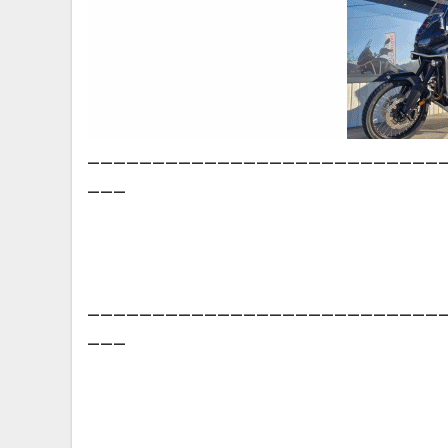
___________________________
___
___________________________
___