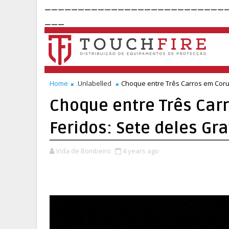
___________________________
___
Home
Unlabelled
Choque entre Três Carros em Coru
Choque entre Três Car
Feridos: Sete deles Gr
Vida de Bombeiro
4 years ago