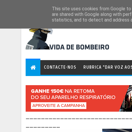
Aug 6, 2026
This site uses cookies from Google to d
are shared with Google along with perf
statistics, and to detect and address 
CONTACTE-NOS
RUBRICA "DAR VOZ AO
___________________________
_________