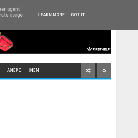
HOME
CONTACTOS
user-agent
erate usage
LEARN MORE
GOT IT
ANEPC
INEM