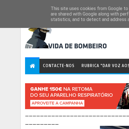
Aug 6, 2026
This site uses cookies from Google to d
are shared with Google along with perf
statistics, and to detect and address 
CONTACTE-NOS
RUBRICA "DAR VOZ AO
___________________________
_________