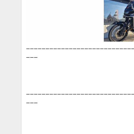
___________________________
___
___________________________
___