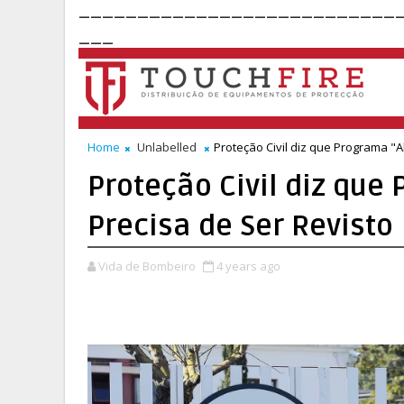
___________________________
___
Home
Unlabelled
Proteção Civil diz que Programa "A
Proteção Civil diz que
Precisa de Ser Revisto
Vida de Bombeiro
4 years ago