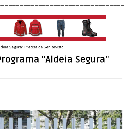
__________________________________
ldeia Segura" Precisa de Ser Revisto
 Programa "Aldeia Segura"