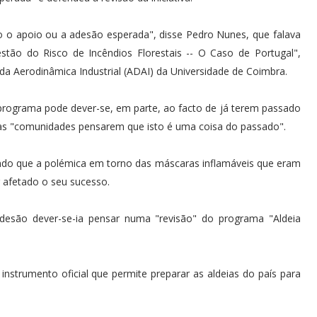
o apoio ou a adesão esperada", disse Pedro Nunes, que falava
tão do Risco de Incêndios Florestais -- O Caso de Portugal",
a Aerodinâmica Industrial (ADAI) da Universidade de Coimbra.
programa pode dever-se, em parte, ao facto de já terem passado
 as "comunidades pensarem que isto é uma coisa do passado".
rindo que a polémica em torno das máscaras inflamáveis que eram
 afetado o seu sucesso.
desão dever-se-ia pensar numa "revisão" do programa "Aldeia
nstrumento oficial que permite preparar as aldeias do país para