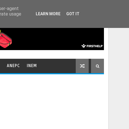
HOME
CONTACTOS
user-agent
erate usage
LEARN MORE
GOT IT
ANEPC
INEM