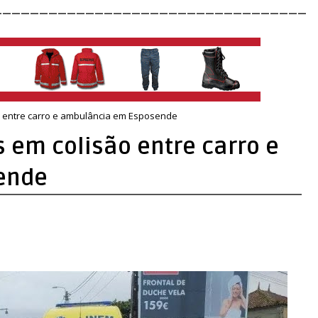
__________________________________
o entre carro e ambulância em Esposende
 em colisão entre carro e
ende