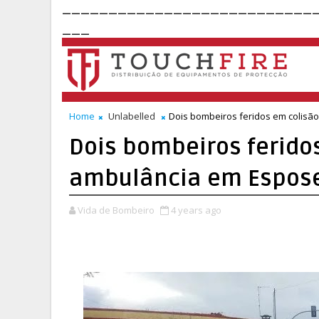
___________________________
___
Home
Unlabelled
Dois bombeiros feridos em colisã
Dois bombeiros feridos
ambulância em Espos
Vida de Bombeiro
4 years ago