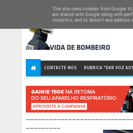
Aug 8, 2026
This site uses cookies from Google to d
are shared with Google along with perf
statistics, and to detect and address 
CONTACTE-NOS
RUBRICA "DAR VOZ AO
___________________________
_________