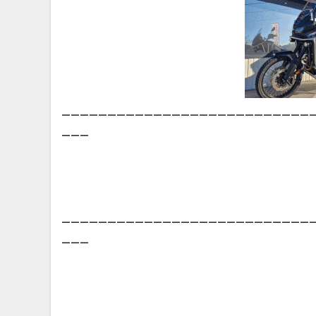
___________________________
___
___________________________
___