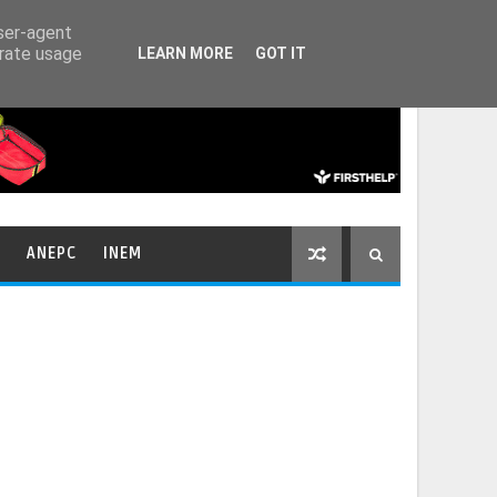
HOME
CONTACTOS
user-agent
erate usage
LEARN MORE
GOT IT
ANEPC
INEM