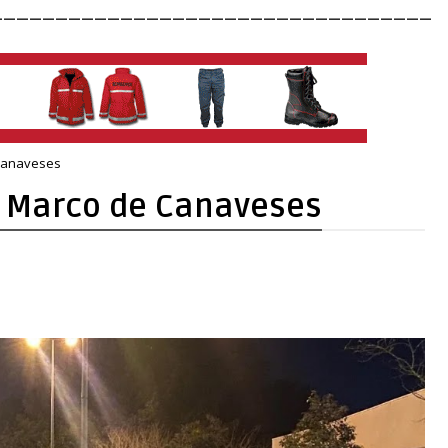
__________________________________
Canaveses
m Marco de Canaveses