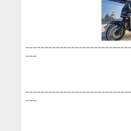
___________________________
___
___________________________
___