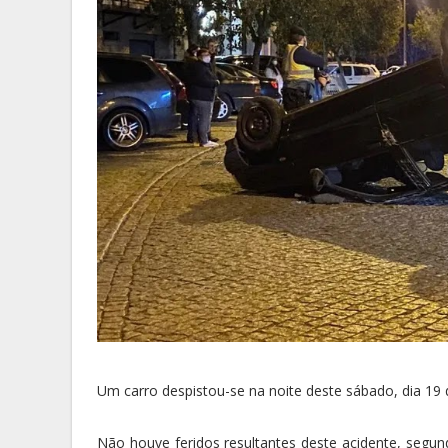
Um carro despistou-se na noite deste sábado, dia 19
Não houve feridos resultantes deste acidente, segu