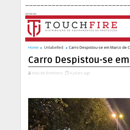
___________________________
___
Home
Unlabelled
Carro Despistou-se em Marco de 
Carro Despistou-se e
Vida de Bombeiro
4 years ago