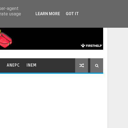
HOME
CONTACTOS
user-agent
erate usage
LEARN MORE
GOT IT
ANEPC
INEM