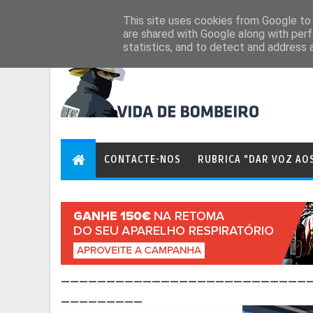
Aug 6, 2026
This site uses cookies from Google to d
are shared with Google along with perf
statistics, and to detect and address 
CONTACTE-NOS
RUBRICA "DAR VOZ AO
___________________________
_________