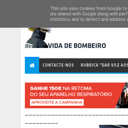
Aug 7, 2026
This site uses cookies from Google to d
are shared with Google along with perf
statistics, and to detect and address 
CONTACTE-NOS
RUBRICA "DAR VOZ AO
___________________________
_________