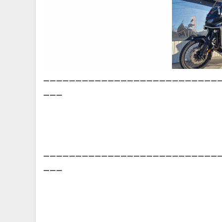
___________________________
___
___________________________
___