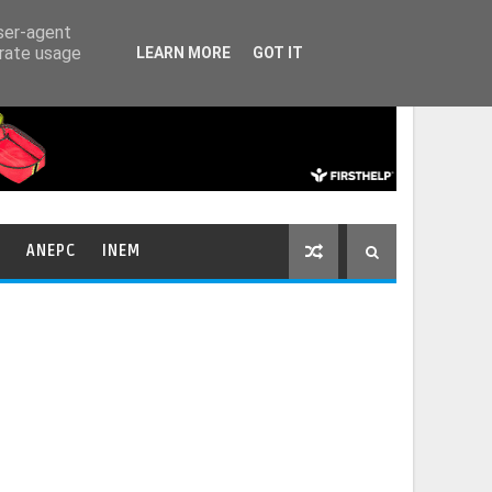
HOME
CONTACTOS
user-agent
erate usage
LEARN MORE
GOT IT
ANEPC
INEM