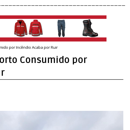
__________________________________
mido por Incêndio Acaba por Ruir
Porto Consumido por
ir