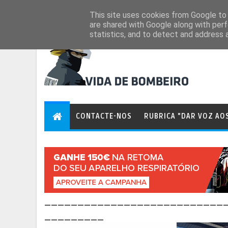
Aug 7, 2026
This site uses cookies from Google to d
are shared with Google along with perf
statistics, and to detect and address 
CONTACTE-NOS
RUBRICA "DAR VOZ AO
___________________________
_________