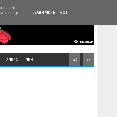
HOME
CONTACTOS
user-agent
erate usage
LEARN MORE
GOT IT
ANEPC
INEM