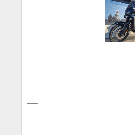
___________________________
___
___________________________
___