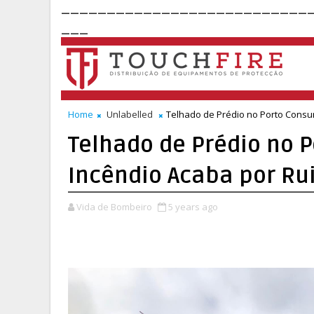
___________________________
___
Home
Unlabelled
Telhado de Prédio no Porto Consu
Telhado de Prédio no 
Incêndio Acaba por Ru
Vida de Bombeiro
5 years ago