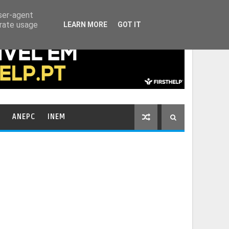
HOME
CONTACTOS
user-agent
erate usage
LEARN MORE
GOT IT
ANEPC
INEM