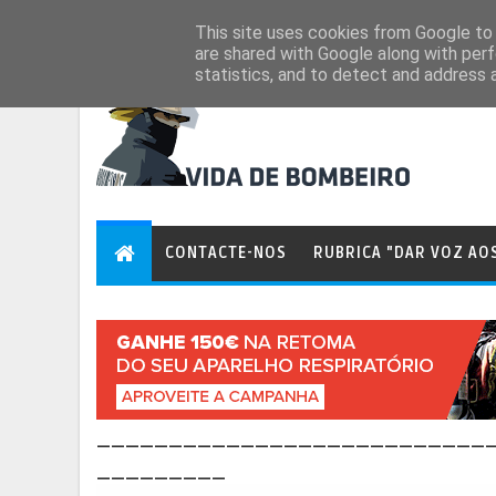
Aug 6, 2026
This site uses cookies from Google to d
are shared with Google along with perf
statistics, and to detect and address 
CONTACTE-NOS
RUBRICA "DAR VOZ AO
___________________________
_________