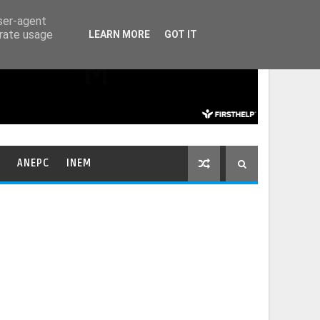
HOME
CONTACTOS
user-agent
erate usage
LEARN MORE
GOT IT
ANEPC
INEM