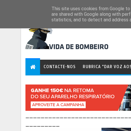
Aug 6, 2026
This site uses cookies from Google to d
are shared with Google along with perf
statistics, and to detect and address 
CONTACTE-NOS
RUBRICA "DAR VOZ AO
___________________________
_________