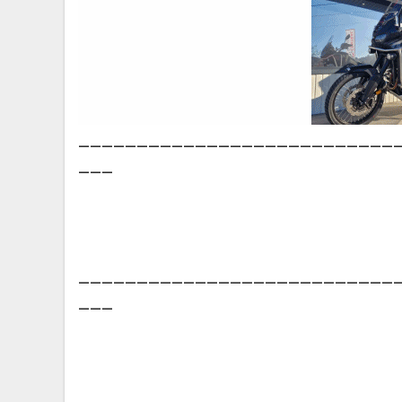
___________________________
___
___________________________
___