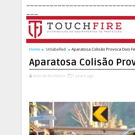
___________________________
___
Home
Unlabelled
Aparatosa Colisão Provoca Dois F
Aparatosa Colisão Pro
Vida de Bombeiro
5 years ago