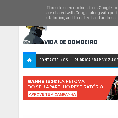
Aug 7, 2026
This site uses cookies from Google to d
are shared with Google along with perf
statistics, and to detect and address 
CONTACTE-NOS
RUBRICA "DAR VOZ AO
___________________________
_________