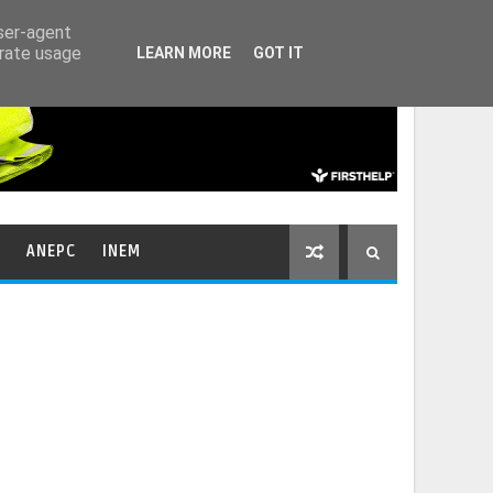
HOME
CONTACTOS
user-agent
erate usage
LEARN MORE
GOT IT
ANEPC
INEM