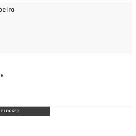
beiro
ue
BLOGGER