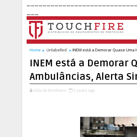
___________________________
___
Home
Unlabelled
INEM está a Demorar Quase Uma Ho
INEM está a Demorar 
Ambulâncias, Alerta Si
Vida de Bombeiro
5 years ago