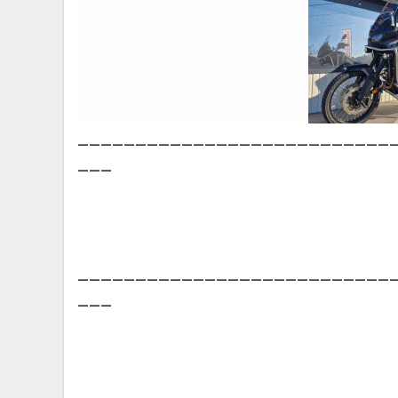
___________________________
___
___________________________
___