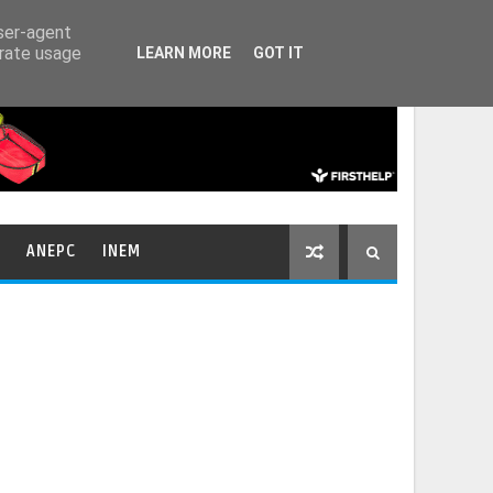
HOME
CONTACTOS
user-agent
erate usage
LEARN MORE
GOT IT
ANEPC
INEM