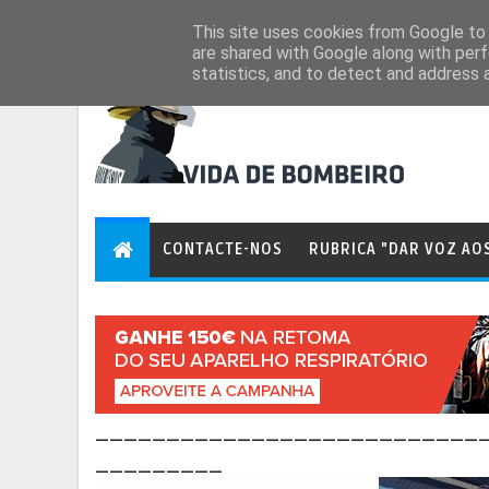
Aug 8, 2026
This site uses cookies from Google to d
are shared with Google along with perf
statistics, and to detect and address 
CONTACTE-NOS
RUBRICA "DAR VOZ AO
___________________________
_________