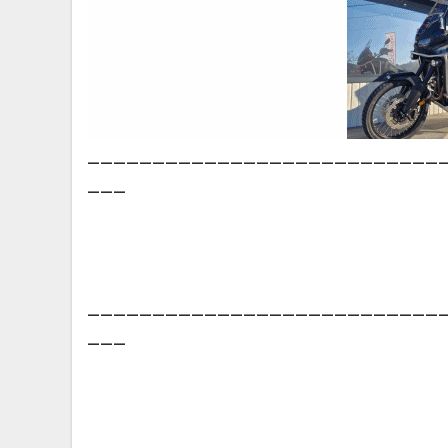
___________________________
___
___________________________
___