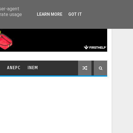
HOME
CONTACTOS
user-agent
erate usage
LEARN MORE
GOT IT
ANEPC
INEM