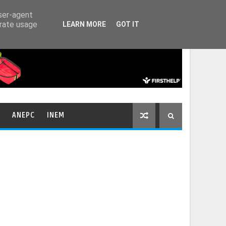
HOME
CONTACTOS
user-agent
erate usage
LEARN MORE
GOT IT
ANEPC
INEM