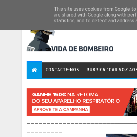
Aug 7, 2026
This site uses cookies from Google to d
are shared with Google along with perf
statistics, and to detect and address 
CONTACTE-NOS
RUBRICA "DAR VOZ AO
___________________________
_________