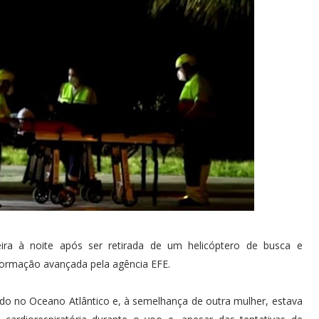
eira à noite após ser retirada de um helicóptero de busca e
formação avançada pela agência EFE.
do no Oceano Atlântico e, à semelhança de outra mulher, estava