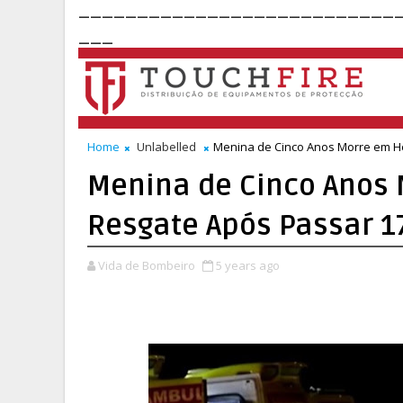
___________________________
___
Home
Unlabelled
Menina de Cinco Anos Morre em He
Menina de Cinco Anos 
Resgate Após Passar 1
Vida de Bombeiro
5 years ago