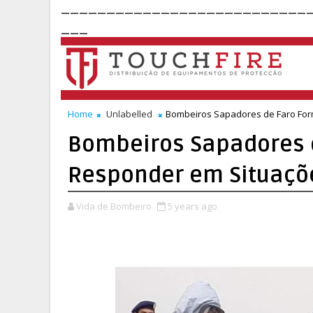
___________________________
___
Home
Unlabelled
Bombeiros Sapadores de Faro For
Bombeiros Sapadores 
Responder em Situaçõe
Vida de Bombeiro
5 years ago