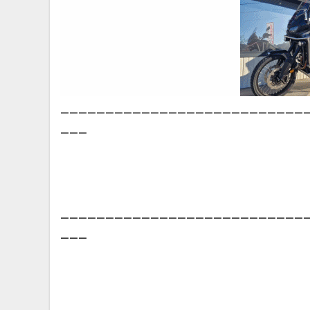
___________________________
___
___________________________
___