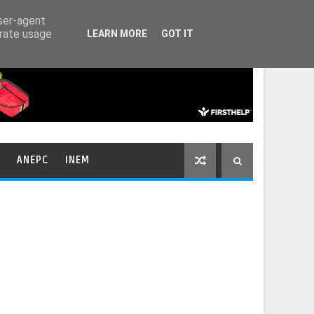
HOME
CONTACTOS
user-agent
erate usage
LEARN MORE
GOT IT
ANEPC
INEM