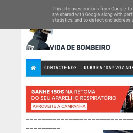
Aug 8, 2026
This site uses cookies from Google to d
are shared with Google along with perf
statistics, and to detect and address 
CONTACTE-NOS
RUBRICA "DAR VOZ AO
___________________________
_________