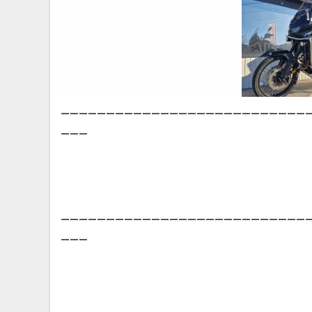
___________________________
___
___________________________
___