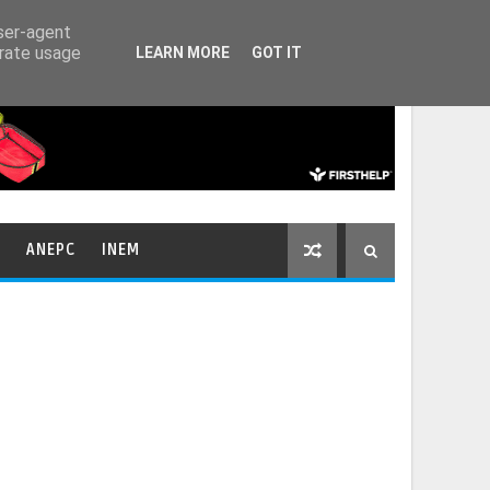
HOME
CONTACTOS
user-agent
erate usage
LEARN MORE
GOT IT
ANEPC
INEM