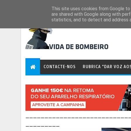
Aug 8, 2026
This site uses cookies from Google to d
are shared with Google along with perf
statistics, and to detect and address 
CONTACTE-NOS
RUBRICA "DAR VOZ AO
___________________________
_________