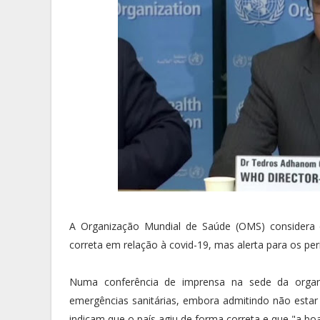
A Organização Mundial de Saúde (OMS) considera 
correta em relação à covid-19, mas alerta para os pe
Numa conferência de imprensa na sede da organ
emergências sanitárias, embora admitindo não estar
indicam que o país agiu de forma correta e que "a boa