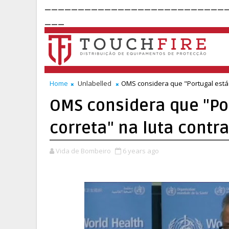
___________________________
___
Home
Unlabelled
OMS considera que "Portugal está a
OMS considera que "Por
correta" na luta contr
Vida de Bombeiro
6 years ago