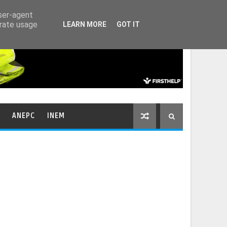
HOME
CONTACTOS
user-agent
erate usage
LEARN MORE
GOT IT
ANEPC
INEM