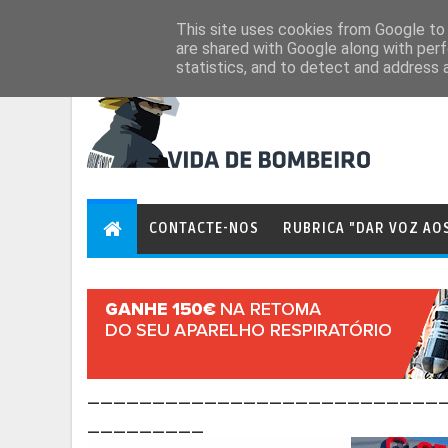
Aug 9, 2026
This site uses cookies from Google to d
are shared with Google along with perf
statistics, and to detect and address 
CONTACTE-NOS
RUBRICA "DAR VOZ AO
___________________________
_________