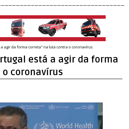
__________________________________
 agir da forma correta" na luta contra o coronavírus
tugal está a agir da forma
a o coronavírus