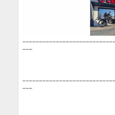
___________________________
___
___________________________
___