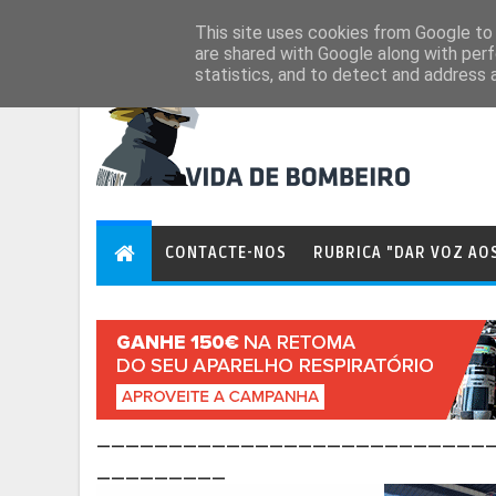
Aug 7, 2026
This site uses cookies from Google to d
are shared with Google along with perf
statistics, and to detect and address 
CONTACTE-NOS
RUBRICA "DAR VOZ AO
___________________________
_________