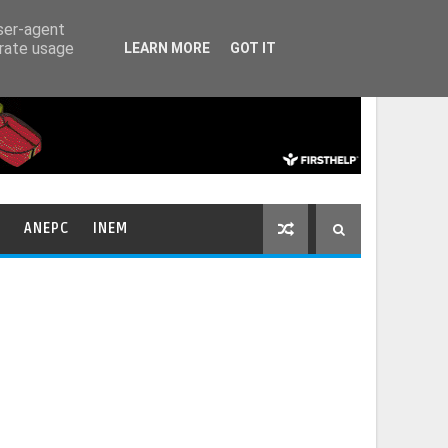
HOME
CONTACTOS
user-agent
erate usage
LEARN MORE
GOT IT
ANEPC
INEM