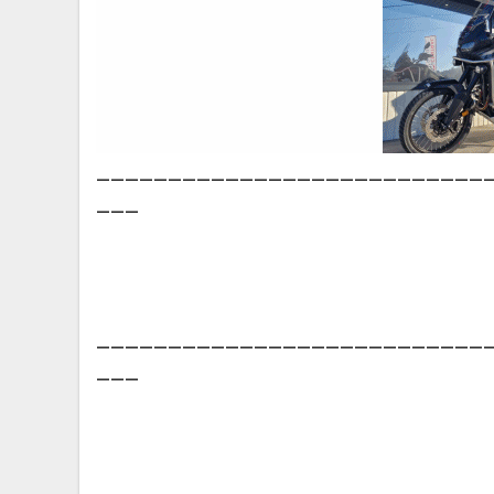
___________________________
___
___________________________
___