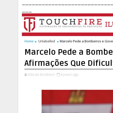
___________________________
___
Home
Unlabelled
Marcelo Pede a Bombeiros e Gover
Marcelo Pede a Bombei
Afirmações Que Dificu
Vida de Bombeiro
8 years ago