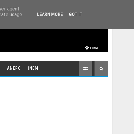
HOME
CONTACTOS
user-agent
erate usage
LEARN MORE
GOT IT
ANEPC
INEM