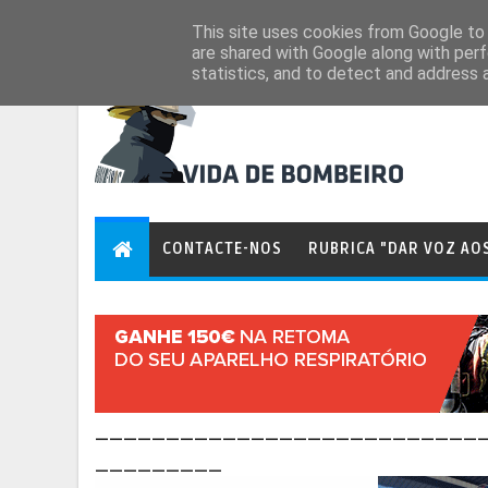
Aug 6, 2026
This site uses cookies from Google to d
are shared with Google along with perf
statistics, and to detect and address 
CONTACTE-NOS
RUBRICA "DAR VOZ AO
___________________________
_________