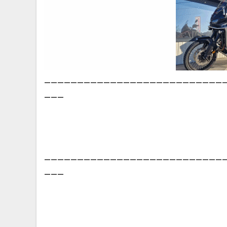
___________________________
___
___________________________
___