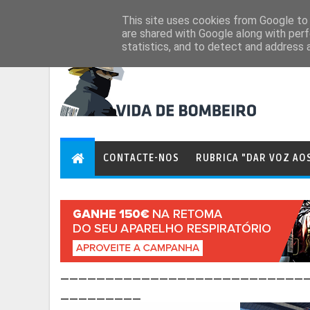
Aug 7, 2026
This site uses cookies from Google to d
are shared with Google along with perf
statistics, and to detect and address 
CONTACTE-NOS
RUBRICA "DAR VOZ AO
___________________________
_________