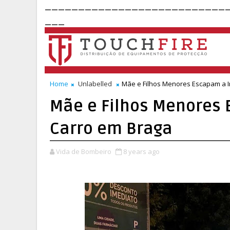
___________________________
___
Home
Unlabelled
Mãe e Filhos Menores Escapam a I
Mãe e Filhos Menores 
Carro em Braga
Vida de Bombeiro
8 years ago