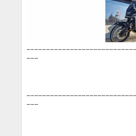
___________________________
___
___________________________
___