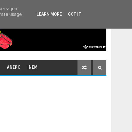
HOME
CONTACTOS
user-agent
erate usage
LEARN MORE
GOT IT
ANEPC
INEM