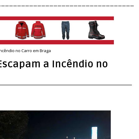
__________________________________
ncêndio no Carro em Braga
Escapam a Incêndio no