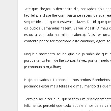
Até que chegou o derradeiro dia, passados dois an
tão feliz, e disse-lhe com bastante receio da sua r
sequer ideia de que o estavas a fazer. Decidi que q
os outros Camaradas fazem, Salvar Vidas!” O meu co
estou a ver tudo na minha cabeça): “vais ter uma
contente por te ter mostrado este caminho, agora só 
Naquele momento soube que ele já sabia do que e
porque tanto temi de lhe contar, talvez por ter medo
(e continua a orgulhar!).
Hoje, passados oito anos, somos ambos Bombeiros n
podíamos estar mais felizes e o meu marido diz que fo
Termino ao dizer que, quem tem um relacionament
felizmente, percebi que todo aquele amor de servi