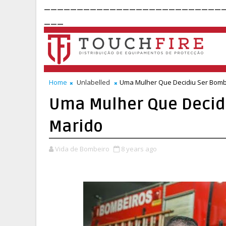
___________________________
___
Home
Unlabelled
Uma Mulher Que Decidiu Ser Bomb
Uma Mulher Que Decid
Marido
Vida de Bombeiro
8 years ago