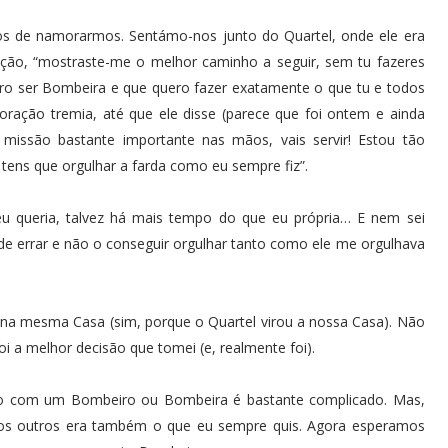
os de namorarmos. Sentámo-nos junto do Quartel, onde ele era
eação, “mostraste-me o melhor caminho a seguir, sem tu fazeres
uero ser Bombeira e que quero fazer exatamente o que tu e todos
ração tremia, até que ele disse (parece que foi ontem e ainda
 missão bastante importante nas mãos, vais servir! Estou tão
tens que orgulhar a farda como eu sempre fiz”.
u queria, talvez há mais tempo do que eu própria… E nem sei
 de errar e não o conseguir orgulhar tanto como ele me orgulhava
a mesma Casa (sim, porque o Quartel virou a nossa Casa). Não
i a melhor decisão que tomei (e, realmente foi).
o com um Bombeiro ou Bombeira é bastante complicado. Mas,
r os outros era também o que eu sempre quis. Agora esperamos