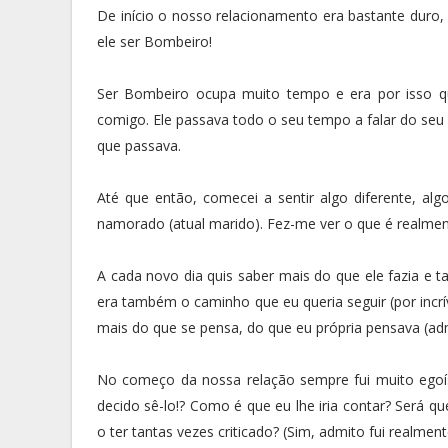
De início o nosso relacionamento era bastante duro
ele ser Bombeiro!
Ser Bombeiro ocupa muito tempo e era por isso q
comigo. Ele passava todo o seu tempo a falar do seu 
que passava.
Até que então, comecei a sentir algo diferente, 
namorado (atual marido). Fez-me ver o que é realmen
A cada novo dia quis saber mais do que ele fazia 
era também o caminho que eu queria seguir (por incrí
mais do que se pensa, do que eu própria pensava (ad
No começo da nossa relação sempre fui muito egoí
decido sê-lo!? Como é que eu lhe iria contar? Será qu
o ter tantas vezes criticado? (Sim, admito fui realmen