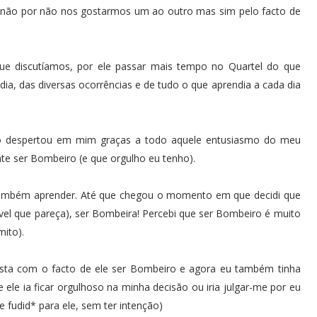
, não por não nos gostarmos um ao outro mas sim pelo facto de
ue discutíamos, por ele passar mais tempo no Quartel do que
dia, das diversas ocorrências e de tudo o que aprendia a cada dia
algo despertou em mim graças a todo aquele entusiasmo do meu
te ser Bombeiro (e que orgulho eu tenho).
e também aprender. Até que chegou o momento em que decidi que
vel que pareça), ser Bombeira! Percebi que ser Bombeiro é muito
mito).
sta com o facto de ele ser Bombeiro e agora eu também tinha
e ele ia ficar orgulhoso na minha decisão ou iria julgar-me por eu
te fudid* para ele, sem ter intenção)