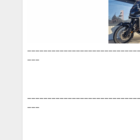
___________________________
___
___________________________
___