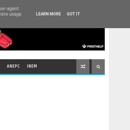
HOME
CONTACTOS
user-agent
erate usage
LEARN MORE
GOT IT
ANEPC
INEM