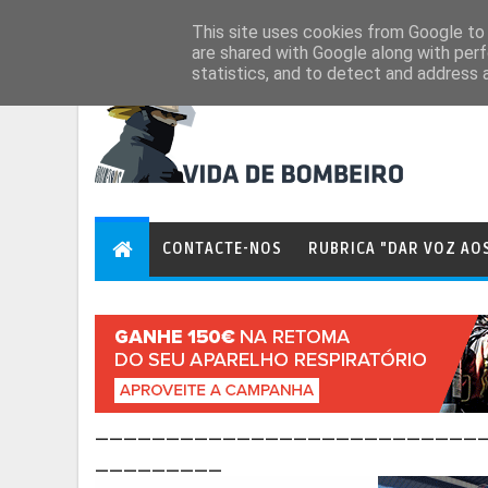
Aug 7, 2026
This site uses cookies from Google to d
are shared with Google along with perf
statistics, and to detect and address 
CONTACTE-NOS
RUBRICA "DAR VOZ AO
___________________________
_________