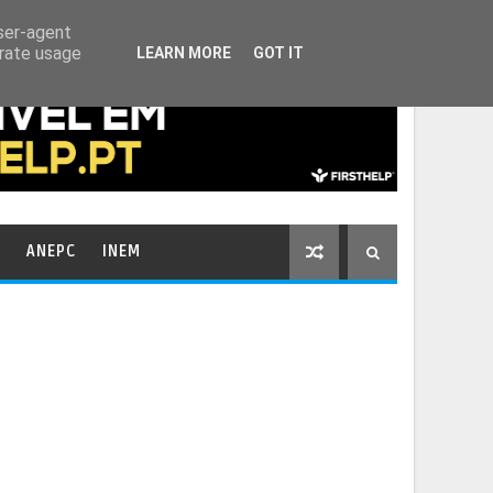
HOME
CONTACTOS
user-agent
erate usage
LEARN MORE
GOT IT
ANEPC
INEM