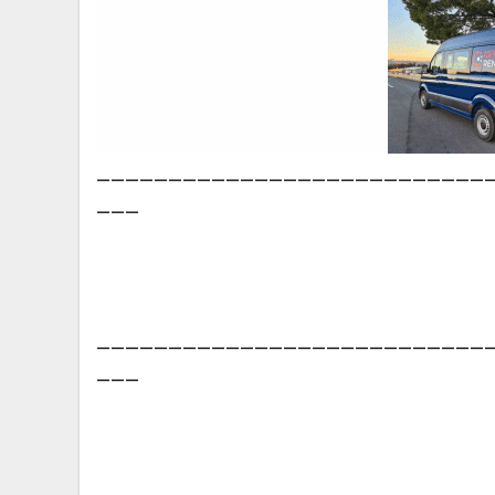
___________________________
___
___________________________
___