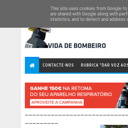
Aug 7, 2026
This site uses cookies from Google to d
are shared with Google along with perf
statistics, and to detect and address 
CONTACTE-NOS
RUBRICA "DAR VOZ AO
___________________________
_________