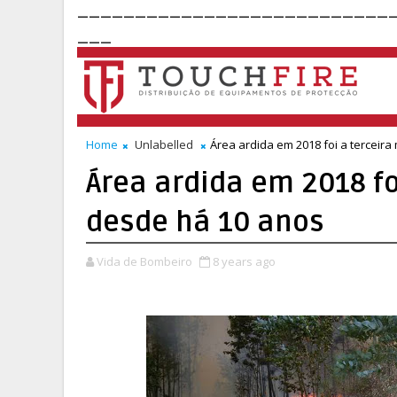
___________________________
___
Home
Unlabelled
Área ardida em 2018 foi a terceir
Área ardida em 2018 fo
desde há 10 anos
Vida de Bombeiro
8 years ago