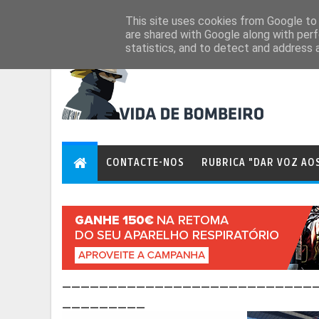
Aug 7, 2026
This site uses cookies from Google to d
are shared with Google along with perf
statistics, and to detect and address 
CONTACTE-NOS
RUBRICA "DAR VOZ AO
___________________________
_________