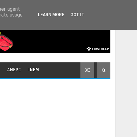
HOME
CONTACTOS
user-agent
erate usage
LEARN MORE
GOT IT
ANEPC
INEM