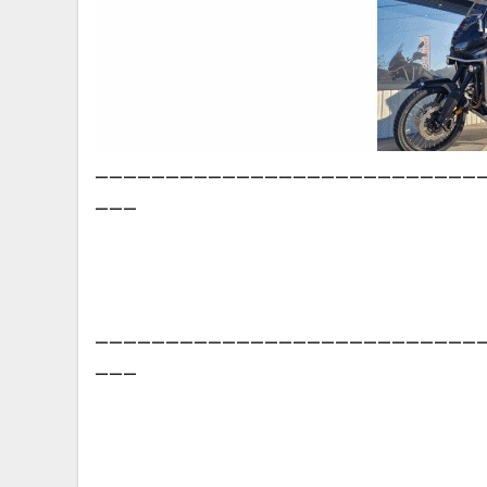
___________________________
___
___________________________
___