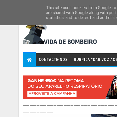
Aug 6, 2026
This site uses cookies from Google to d
are shared with Google along with perf
statistics, and to detect and address 
CONTACTE-NOS
RUBRICA "DAR VOZ AO
___________________________
_________