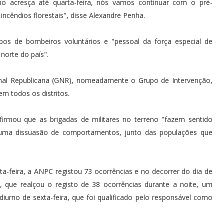
ho acresça até quarta-feira, nós vamos continuar com o pré-
cêndios florestais", disse Alexandre Penha.
pos de bombeiros voluntários e "pessoal da força especial de
norte do país".
onal Republicana (GNR), nomeadamente o Grupo de Intervenção,
em todos os distritos.
irmou que as brigadas de militares no terreno "fazem sentido
uma dissuasão de comportamentos, junto das populações que
xta-feira, a ANPC registou 73 ocorrências e no decorrer do dia de
, que realçou o registo de 38 ocorrências durante a noite, um
urno de sexta-feira, que foi qualificado pelo responsável como