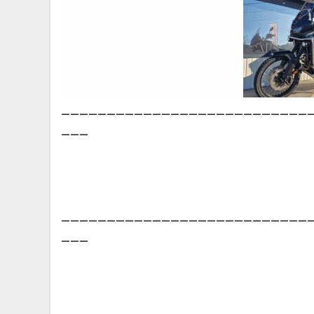
___________________________
___
___________________________
___