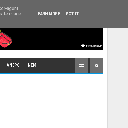
HOME
CONTACTOS
user-agent
erate usage
LEARN MORE
GOT IT
ANEPC
INEM