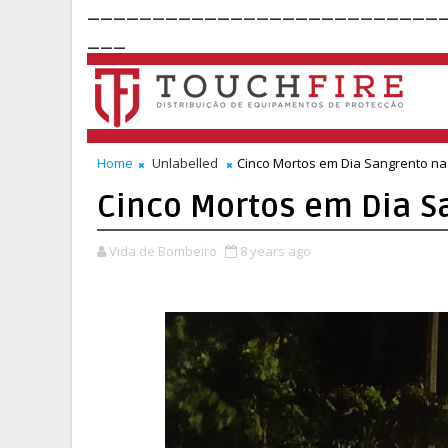
___________________________
___
Home
Unlabelled
Cinco Mortos em Dia Sangrento na
Cinco Mortos em Dia S
Vida de Bombeiro
8 years ago