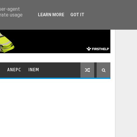
HOME
CONTACTOS
user-agent
erate usage
LEARN MORE
GOT IT
ANEPC
INEM