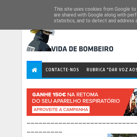
Aug 6, 2026
This site uses cookies from Google to d
are shared with Google along with perf
statistics, and to detect and address 
CONTACTE-NOS
RUBRICA "DAR VOZ AO
___________________________
_________