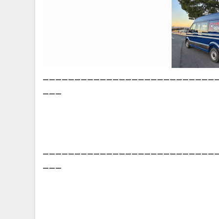
___________________________
___
___________________________
___