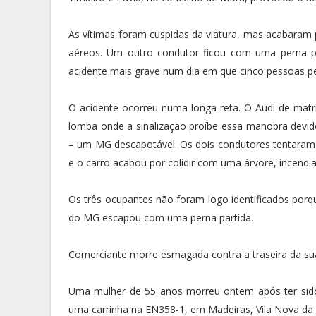
As vítimas foram cuspidas da viatura, mas acabaram 
aéreos. Um outro condutor ficou com uma perna part
acidente mais grave num dia em que cinco pessoas pe
O acidente ocorreu numa longa reta. O Audi de matr
lomba onde a sinalização proíbe essa manobra devido
– um MG descapotável. Os dois condutores tentaram
e o carro acabou por colidir com uma árvore, incendi
Os três ocupantes não foram logo identificados porq
do MG escapou com uma perna partida.
Comerciante morre esmagada contra a traseira da su
Uma mulher de 55 anos morreu ontem após ter sido 
uma carrinha na EN358-1, em Madeiras, Vila Nova da