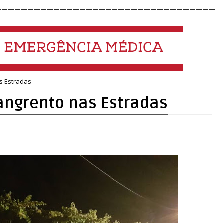
__________________________________
s Estradas
angrento nas Estradas