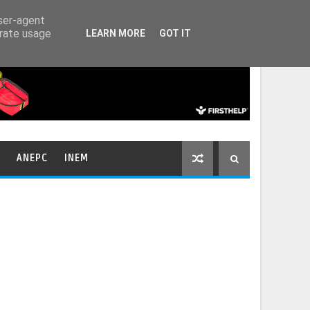
HOME
CONTACTOS
user-agent
erate usage
LEARN MORE
GOT IT
ANEPC
INEM