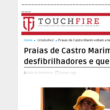
___________________________
___
Home
Unlabelled
Praias de Castro Marim voltam a te
Praias de Castro Marim
desfibrilhadores e que
Vida de Bombeiro
8 years ago