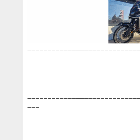
___________________________
___
___________________________
___