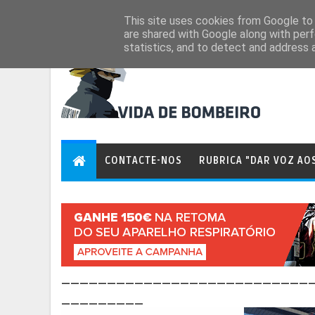
Aug 7, 2026
This site uses cookies from Google to d
are shared with Google along with perf
statistics, and to detect and address 
CONTACTE-NOS
RUBRICA "DAR VOZ AO
___________________________
_________