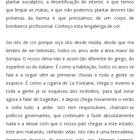
plantar eucaliptos, a desertificação do interior, e que temos
que limpar as matas, e que não podemos plantar árvores tão
próximas da berma e que precisamos de um corpo de
bombeiros profissional. Conheço esta lengalenga de cor.
Sei isto de cor porque oiço isto desde miúda, desde que me
lembro de ver televisão, todos os anos arde a área maior da
Europa. O nosso clima não é assim tão diferente do grego, do
espanhol ou do italiano. É como a habitação, todos os anos se
fala e a seguir vêm as primeiras chuvas e toda a gente se
esquece. É como a cigarra de La Fontaine, chega o inverno e
toda a gente já se esqueceu dos incêndios, 'para quê estar
agora a falar de tragédias', e depois chega novamente o verão
e volta tudo a arder. Isto tem responsáveis, chamam-se
políticos governantes, que continuam a fazer absolutamente
nada e a deixar com que o nosso país chegue a este estado,
este ano matando, ceifando vidas. Isto não é uma brincadeira,
morreram dezenas de pessoas este ano. Morrem sempre,