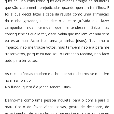
quer aqui no consultório quer das minhas amigas de mulheres
que são claramente prejudicadas quando querem ter filhos. E
foi aí que decidi fazer a capa da revista como uma afirmação
da minha gravidez, tinha direito a estar grávida e a fazer
campanha nos termos que entendesse. Sabia as
consequências que ia ter, claro. Sabia que me iam ver nua sem
eu estar nua. Acho isso uma gracinha. [risos]. Teve muito
impacto, não me trouxe votos, mas também não era para me
trazer votos, porque eu não sou o Fernando Medina, não faço
tudo para ter votos.
As circunstâncias mudam e acho que só os burros se mantêm
no mesmo sítio
No fundo, quem é a Joana Amaral Dias?
Defino-me como uma pessoa inquieta, para o bom e para o
mau. Gosto de fazer várias coisas, gosto de descobrir, de
experimentar, de aprender, que me ensinem coisas ou que eu