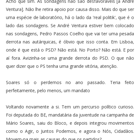
Acho que sim. As sondagens não são desfavoráveis [a André
Ventura]. Não lhe retira apoio por causa disso. Mais do que ser
uma espécie de laboratório, há o lado da 'real politik', que é o
lado das sondagens. Se André Ventura estiver bem colocado
nas sondagens, Pedro Passos Coelho que vai ter uma pesada
derrota nas autárquicas, é óbvio que isso conta. Em Lisboa,
onde é que está o PSD? Não está. No Porto? Não está. E por
aí fora. Avizinha-se uma grande derrota do PSD. O que não
quer dizer que o PS tenha uma grande vitória, atenção.
Soares só o perdemos no ano passado. Teria feito
perfeitamente, pelo menos, um mandato
Voltando novamente a si. Tem um percurso político curioso.
Foi deputada do BE, mandatária da juventude na campanha de
Mário Soares, saiu do Bloco, e depois integrou movimentos
como o Agir, o Juntos Podemos, e agora o Nós, Cidadãos.
Movem-na mais as causas do que os partidos?