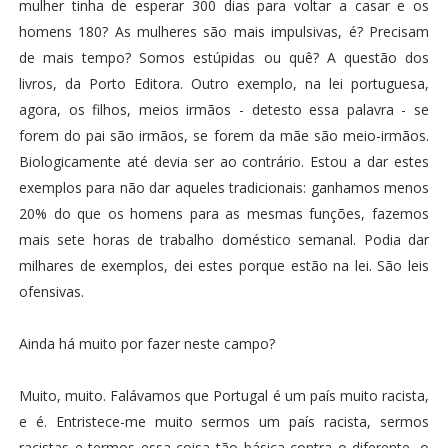
mulher tinha de esperar 300 dias para voltar a casar e os
homens 180? As mulheres são mais impulsivas, é? Precisam
de mais tempo? Somos estúpidas ou quê? A questão dos
livros, da Porto Editora. Outro exemplo, na lei portuguesa,
agora, os filhos, meios irmãos - detesto essa palavra - se
forem do pai são irmãos, se forem da mãe são meio-irmãos.
Biologicamente até devia ser ao contrário. Estou a dar estes
exemplos para não dar aqueles tradicionais: ganhamos menos
20% do que os homens para as mesmas funções, fazemos
mais sete horas de trabalho doméstico semanal. Podia dar
milhares de exemplos, dei estes porque estão na lei. São leis
ofensivas.
Ainda há muito por fazer neste campo?
Muito, muito. Falávamos que Portugal é um país muito racista,
e é. Entristece-me muito sermos um país racista, sermos
racistas e termos essa coisa tão básica contra o diferente, o