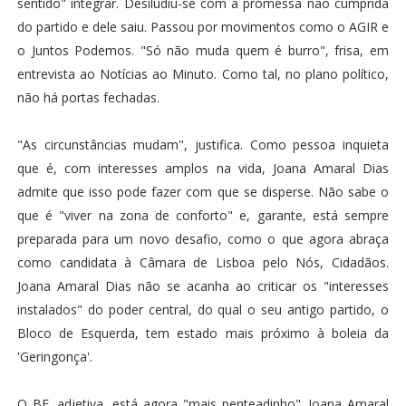
sentido" integrar. Desiludiu-se com a promessa não cumprida
do partido e dele saiu. Passou por movimentos como o AGIR e
o Juntos Podemos. "Só não muda quem é burro", frisa, em
entrevista ao Notícias ao Minuto. Como tal, no plano político,
não há portas fechadas.
"As circunstâncias mudam", justifica. Como pessoa inquieta
que é, com interesses amplos na vida, Joana Amaral Dias
admite que isso pode fazer com que se disperse. Não sabe o
que é "viver na zona de conforto" e, garante, está sempre
preparada para um novo desafio, como o que agora abraça
como candidata à Câmara de Lisboa pelo Nós, Cidadãos.
Joana Amaral Dias não se acanha ao criticar os "interesses
instalados" do poder central, do qual o seu antigo partido, o
Bloco de Esquerda, tem estado mais próximo à boleia da
'Geringonça'.
O BE, adjetiva, está agora "mais penteadinho". Joana Amaral