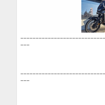
___________________________
___
___________________________
___