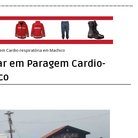
__________________________________
m Cardio-respiratória em Machico
r em Paragem Cardio-
co