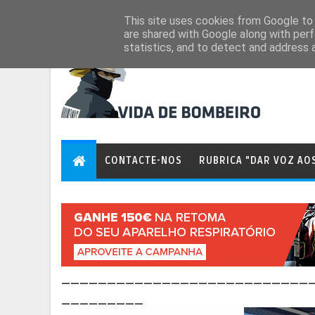
Aug 7, 2026
This site uses cookies from Google to d
are shared with Google along with perf
statistics, and to detect and address 
CONTACTE-NOS
RUBRICA "DAR VOZ AO
___________________________
_________