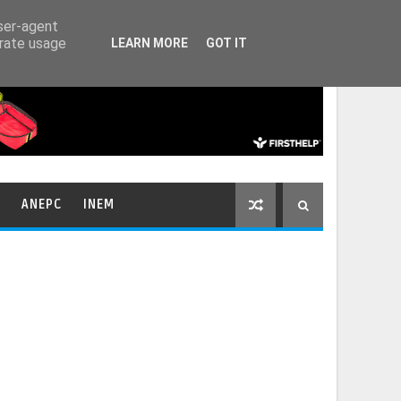
HOME
CONTACTOS
user-agent
erate usage
LEARN MORE
GOT IT
ANEPC
INEM