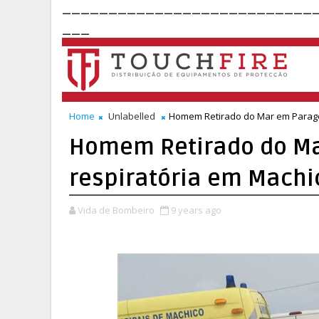
___________________________
___
Home
Unlabelled
Homem Retirado do Mar em Parage
Homem Retirado do Ma
respiratória em Machi
Vida de Bombeiro
9 years ago