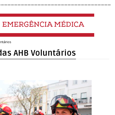
__________________________________
ntários
das AHB Voluntários