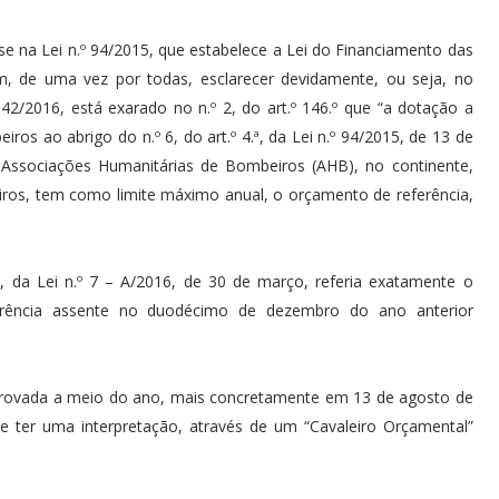
e na Lei n.º 94/2015, que estabelece a Lei do Financiamento das
m, de uma vez por todas, esclarecer devidamente, ou seja, no
2/2016, está exarado no n.º 2, do art.º 146.º que “a dotação a
ros ao abrigo do n.º 6, do art.º 4.ª, da Lei n.º 94/2015, de 13 de
 Associações Humanitárias de Bombeiros (AHB), no continente,
ros, tem como limite máximo anual, o orçamento de referência,
, da Lei n.º 7 – A/2016, de 30 de março, referia exatamente o
rência assente no duodécimo de dezembro do ano anterior
 aprovada a meio do ano, mais concretamente em 13 de agosto de
e ter uma interpretação, através de um “Cavaleiro Orçamental”