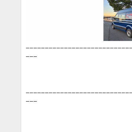
___________________________
___
___________________________
___