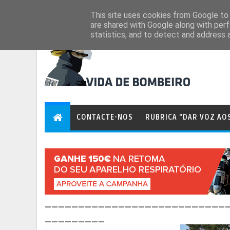
Aug 6, 2026
This site uses cookies from Google to d
are shared with Google along with perf
statistics, and to detect and address 
CONTACTE-NOS
RUBRICA "DAR VOZ AO
___________________________
_________