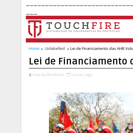
___________________________
___
Home
Unlabelled
Lei de Financiamento das AHB Volu
Lei de Financiamento 
Vida de Bombeiro
9 years ago