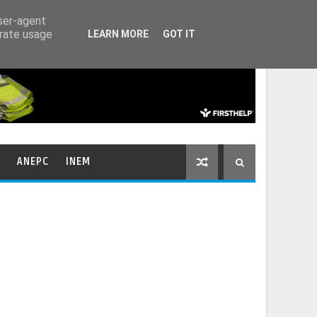
HOME
CONTACTOS
user-agent
erate usage
LEARN MORE
GOT IT
ANEPC
INEM