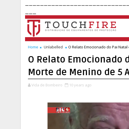
___________________________
___
Home
Unlabelled
O Relato Emocionado do Pai Natal
O Relato Emocionado d
Morte de Menino de 5 
Vida de Bombeiro
10 years ago