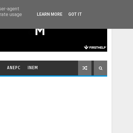
HOME
CONTACTOS
user-agent
erate usage
LEARN MORE
GOT IT
ANEPC
INEM