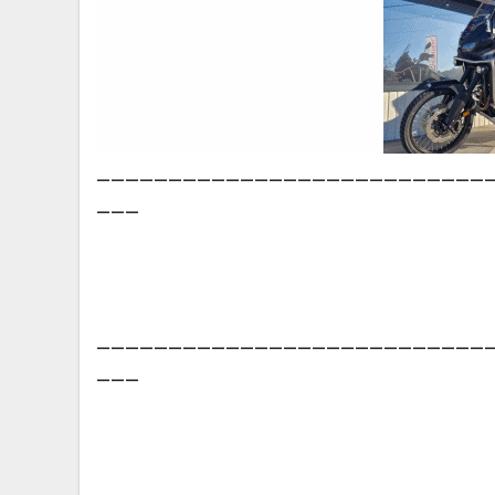
___________________________
___
___________________________
___