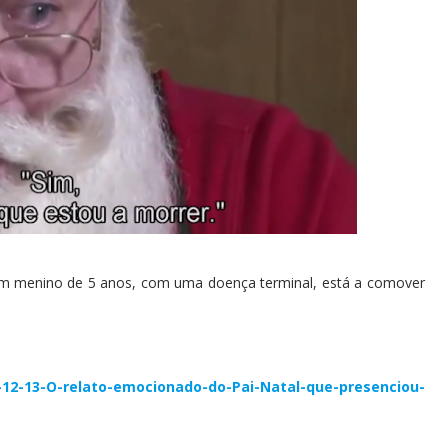
um menino de 5 anos, com uma doença terminal, está a comover
6-12-13-O-relato-emocionado-do-Pai-Natal-que-presenciou-