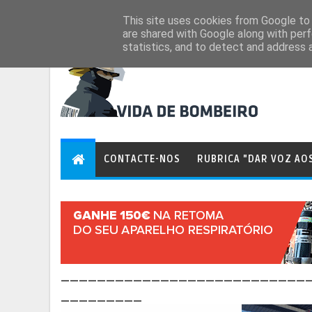
Aug 6, 2026
This site uses cookies from Google to d
are shared with Google along with perf
statistics, and to detect and address 
CONTACTE-NOS
RUBRICA "DAR VOZ AO
___________________________
_________