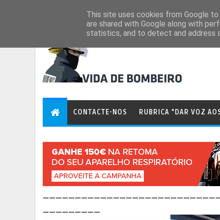
Aug 6, 2026
This site uses cookies from Google to d
are shared with Google along with perf
statistics, and to detect and address 
CONTACTE-NOS
RUBRICA "DAR VOZ AO
___________________________
_________