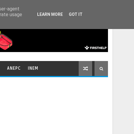
HOME
CONTACTOS
user-agent
erate usage
LEARN MORE
GOT IT
ANEPC
INEM