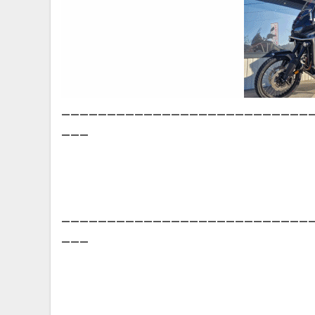
___________________________
___
___________________________
___