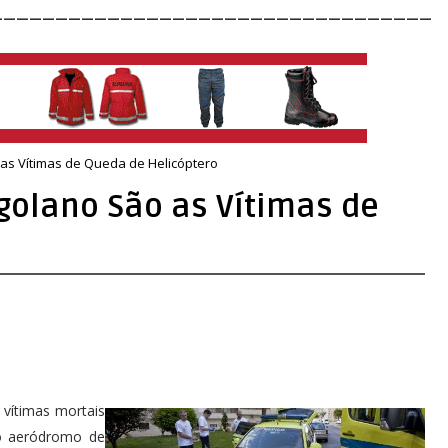
__________________________________
as Vítimas de Queda de Helicóptero
olano São as Vítimas de
vítimas mortais
do aeródromo de