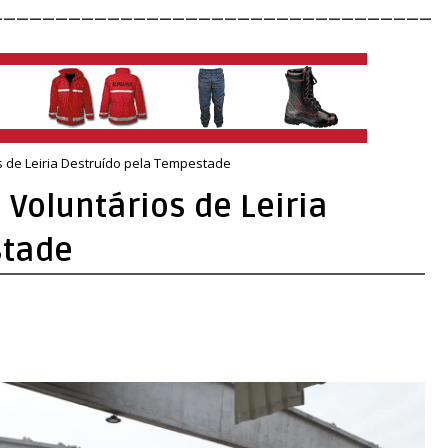
__________________________________
s de Leiria Destruído pela Tempestade
Voluntários de Leiria
stade