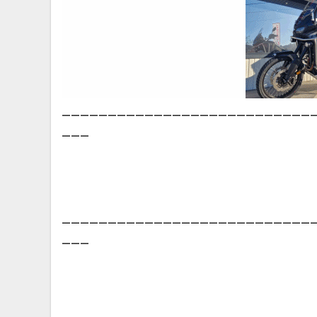
___________________________
___
___________________________
___