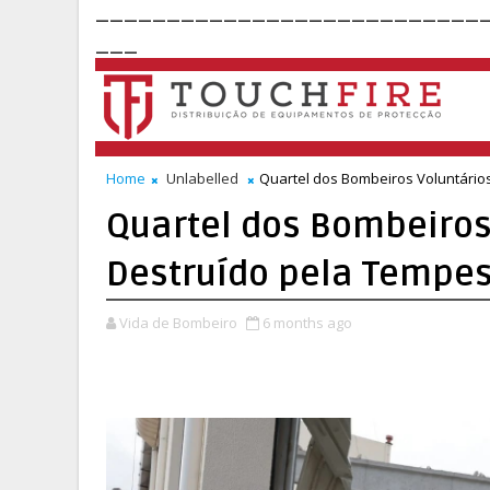
___________________________
___
Home
Unlabelled
Quartel dos Bombeiros Voluntário
Quartel dos Bombeiros 
Destruído pela Tempe
Vida de Bombeiro
6 months ago