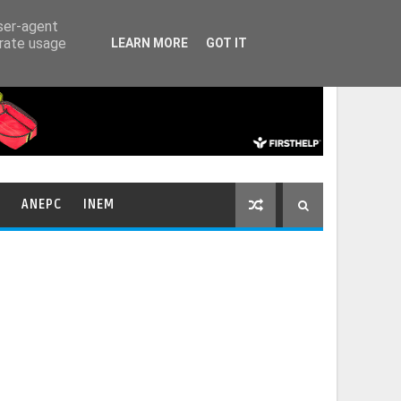
HOME
CONTACTOS
user-agent
erate usage
LEARN MORE
GOT IT
ANEPC
INEM