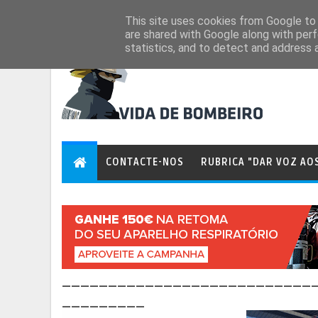
Aug 8, 2026
This site uses cookies from Google to d
are shared with Google along with perf
statistics, and to detect and address 
CONTACTE-NOS
RUBRICA "DAR VOZ AO
___________________________
_________