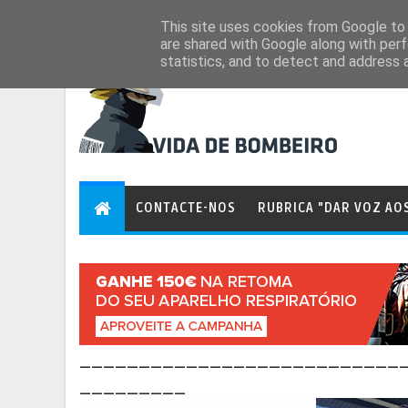
Aug 6, 2026
This site uses cookies from Google to d
are shared with Google along with perf
statistics, and to detect and address 
CONTACTE-NOS
RUBRICA "DAR VOZ AO
___________________________
_________