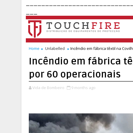
___________________________
___
Home
Unlabelled
Incêndio em fábrica têxtil na Covi
Incêndio em fábrica tê
por 60 operacionais
Vida de Bombeiro
9 months ago