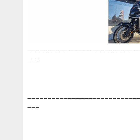
___________________________
___
___________________________
___