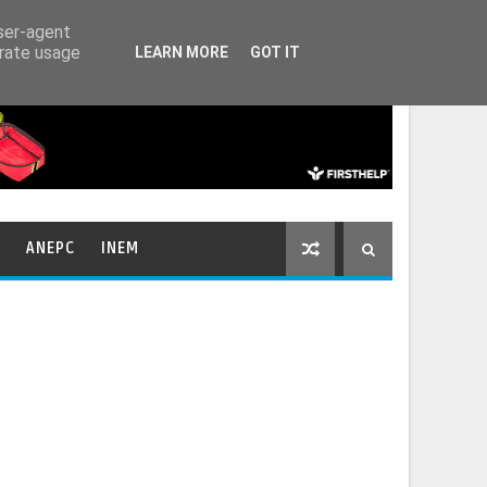
HOME
CONTACTOS
user-agent
erate usage
LEARN MORE
GOT IT
ANEPC
INEM